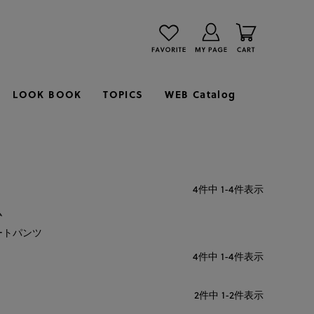
LOOK BOOK
TOPICS
WEB Catalog
4
件中
1
-
4
件表示
ム
ートパンツ
4
件中
1
-
4
件表示
2
件中
1
-
2
件表示