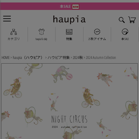
本SALE
NEW
2025 Autumn Collection
カテゴリ
haupia & daily
特集
25秋アイテム
本SALE
HOME
haupia（ハウピア）
ハウピア特集
2024秋
2024 Autumn Collection