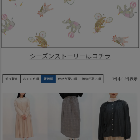
シーズンストーリーはコチラ
3
件中
1
-
3
件表示
並び替え
おすすめ順
新着順
価格が安い順
価格が高い順