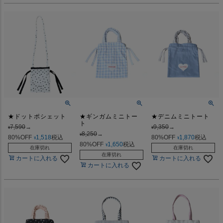
★ドットポシェット
★ギンガムミニトー
★デニムミニトート
ト
7,590
→
9,350
→
¥
¥
8,250
→
¥
80%OFF
1,518
税込
80%OFF
1,870
税込
¥
¥
80%OFF
1,650
税込
¥
在庫切れ
在庫切れ
在庫切れ
カートに入れる
カートに入れる
カートに入れる