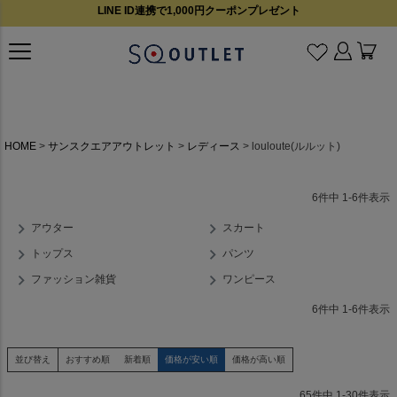
LINE ID連携で1,000円クーポンプレゼント
HOME
サンスクエアアウトレット
レディース
louloute(ルルット)
6
件中
1
-
6
件表示
アウター
スカート
トップス
パンツ
ファッション雑貨
ワンピース
6
件中
1
-
6
件表示
並び替え
おすすめ順
新着順
価格が安い順
価格が高い順
65
件中
1
-
30
件表示