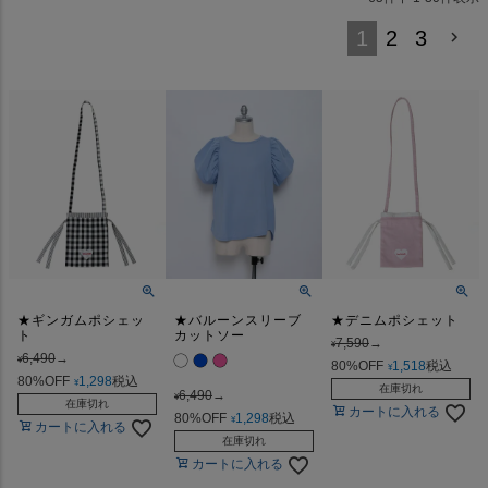
1
2
3
★ギンガムポシェッ
★バルーンスリーブ
★デニムポシェット
ト
カットソー
7,590
→
¥
6,490
→
¥
80%OFF
1,518
税込
¥
80%OFF
1,298
税込
¥
在庫切れ
6,490
→
¥
在庫切れ
カートに入れる
80%OFF
1,298
税込
¥
カートに入れる
在庫切れ
カートに入れる