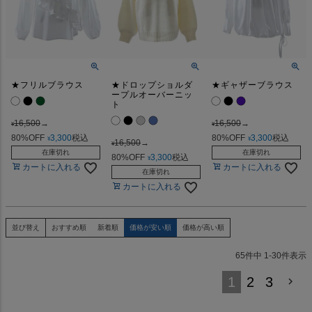
★フリルブラウス
★ドロップショルダ
★ギャザーブラウス
ープルオーバーニッ
ト
16,500
→
16,500
→
¥
¥
80%OFF
3,300
税込
80%OFF
3,300
税込
¥
¥
16,500
→
¥
在庫切れ
在庫切れ
80%OFF
3,300
税込
¥
カートに入れる
カートに入れる
在庫切れ
カートに入れる
並び替え
おすすめ順
新着順
価格が安い順
価格が高い順
65
件中
1
-
30
件表示
1
2
3