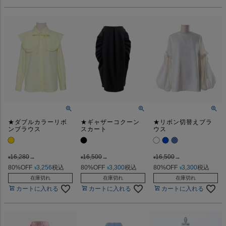
★ダブルカラーリボ
★ギャザーコクーン
★リボン切替えブラ
ンブラウス
スカート
ウス
16,280
→
16,500
→
16,500
→
¥
¥
¥
80%OFF
3,256
税込
80%OFF
3,300
税込
80%OFF
3,300
税込
¥
¥
¥
在庫切れ
在庫切れ
在庫切れ
カートに入れる
カートに入れる
カートに入れる