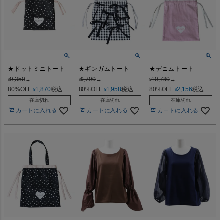
★ドットミニトート
★ギンガムトート
★デニムトート
9,350
→
9,790
→
10,780
→
¥
¥
¥
80%OFF
1,870
税込
80%OFF
1,958
税込
80%OFF
2,156
税込
¥
¥
¥
在庫切れ
在庫切れ
在庫切れ
カートに入れる
カートに入れる
カートに入れる