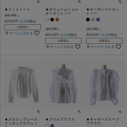
★ドットトート
★ボリュームショル
★オーガンジーカッ
ダーカットソー
トソー
10,780
→
¥
80%OFF
2,156
税込
¥
在庫切れ
10,780
→
10,780
→
¥
¥
カートに入れる
80%OFF
2,156
税込
80%OFF
2,156
税込
¥
¥
在庫切れ
在庫切れ
カートに入れる
カートに入れる
★スカラップレース
★フリルブラウス
★ギャザースリーブ
ドッキングスウェッ
ブラウス