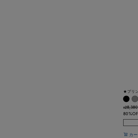
★プリ
28,380
¥
80%OF
カー