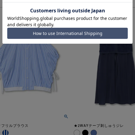
クフリルブラウス
★2WAYテープ刺しゅうジレ