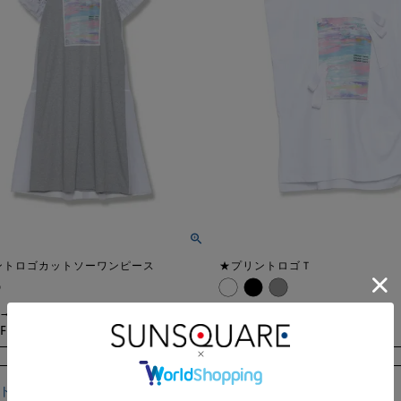
ントロゴカットソーワンピース
★プリントロゴＴ
20,900
→
→
¥
F
5,676
80%OFF
4,180
税込
税込
¥
¥
在庫切れ
在庫切れ
トに入れる
カートに入れる