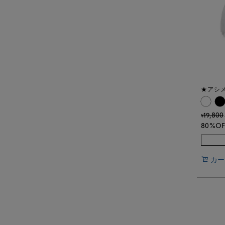
★アシ
19,800
¥
80%OF
カー