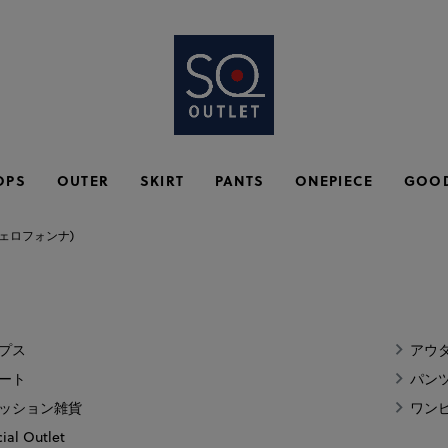
OPS
OUTER
SKIRT
PANTS
ONEPIECE
GOO
a(ヴェロフォンナ)
プス
アウ
ート
パン
ッション雑貨
ワン
ial Outlet