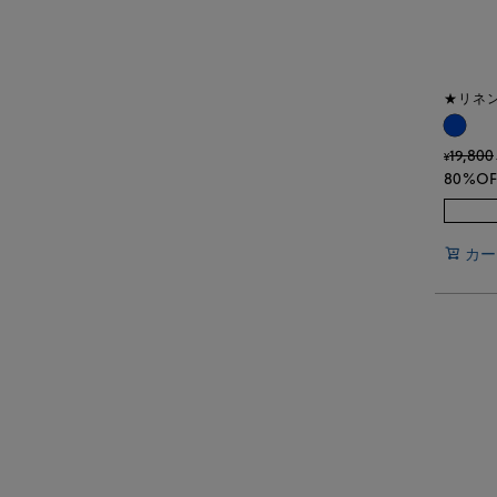
★リネ
19,800
¥
80%OF
カー