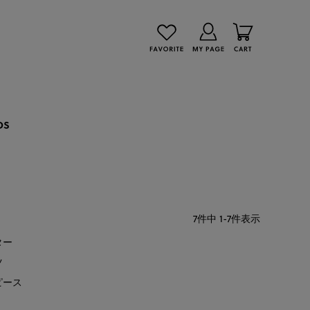
DS
7
件中
1
-
7
件表示
ター
ツ
ピース