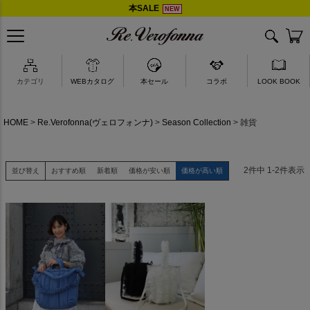
本SALE
NEW
akiron × Re.Verofonna
カテゴリ
WEBカタログ
本セール
コラボ
LOOK BOOK
HOME
Re.Verofonna(ヴェロフォンナ)
Season Collection
雑貨
2
件中
1
-
2
件表示
並び替え
おすすめ順
新着順
価格が安い順
価格が高い順