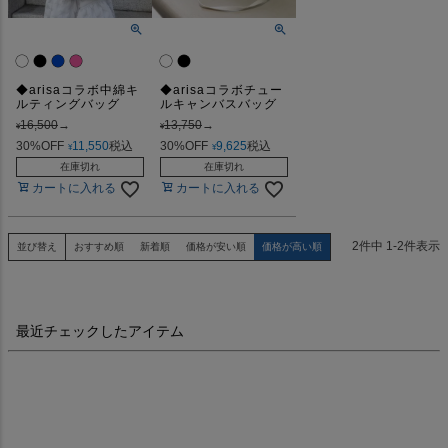
◆arisaコラボ中綿キ
◆arisaコラボチュー
ルティングバッグ
ルキャンバスバッグ
16,500
→
13,750
→
¥
¥
30%OFF
11,550
税込
30%OFF
9,625
税込
¥
¥
在庫切れ
在庫切れ
カートに入れる
カートに入れる
2
件中
1
-
2
件表示
並び替え
おすすめ順
新着順
価格が安い順
価格が高い順
最近チェックしたアイテム