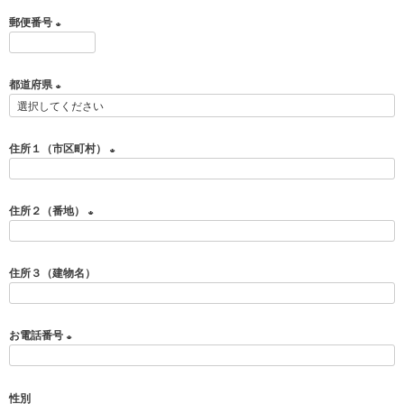
必
郵便番号
須
)
(
必
都道府県
須
)
(
必
須
住所１（市区町村）
)
(
必
住所２（番地）
須
)
(
必
住所３（建物名）
須
)
お電話番号
(
必
性別
須