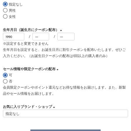
指定なし
)
男性
女性
生年月日（誕生月にクーポン配布）
(
※設定すると変更できません
必
生年月日を設定すると、お誕生日月に割引クーポンを配布いたします。ぜひご
須
入力ください。（お誕生日クーポンの配布は1回以上の購入者のみ）
)
セール情報や限定クーポンの配布
可
(
否
必
会員限定クーポンやポイント還元などお得な情報をお届けします。また、新製
須
品やセール情報をお届けします。
)
お気に入りブランド・ショップ
(
必
須