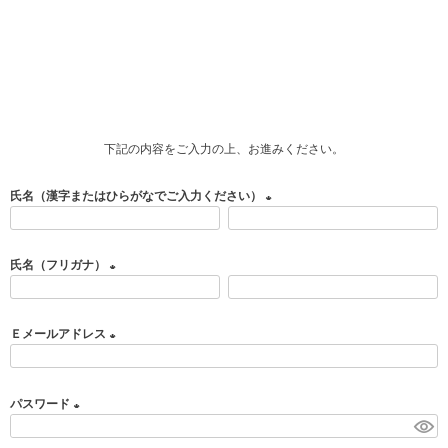
下記の内容をご入力の上、お進みください。
氏名（漢字またはひらがなでご入力ください）
(
必
氏名（フリガナ）
須
)
(
必
Ｅメールアドレス
須
)
(
必
パスワード
須
)
(