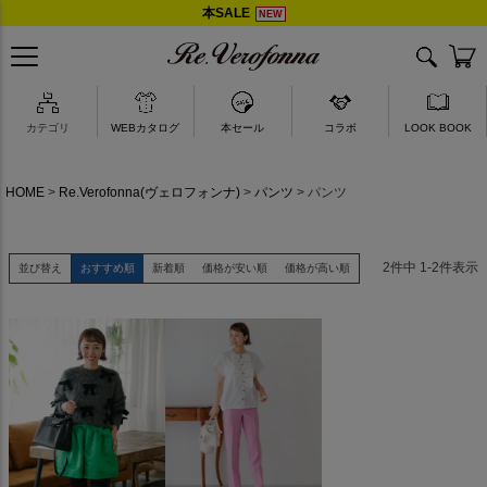
本SALE
NEW
akiron × Re.Verofonna
カテゴリ
WEBカタログ
本セール
コラボ
LOOK BOOK
HOME
Re.Verofonna(ヴェロフォンナ)
パンツ
パンツ
2
件中
1
-
2
件表示
並び替え
おすすめ順
新着順
価格が安い順
価格が高い順