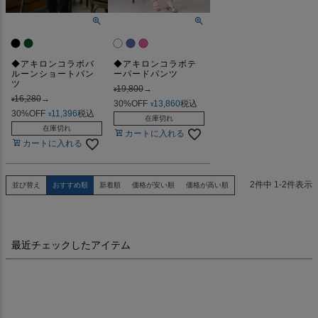
◆アキロンコラボバ
◆アキロンコラボテ
ルーンショートパン
ーパードパンツ
ツ
19,800
→
¥
16,280
→
¥
30%OFF
13,860
税込
¥
30%OFF
11,396
税込
¥
在庫切れ
在庫切れ
カートに入れる
カートに入れる
2
件中
1
-
2
件表示
並び替え
おすすめ順
新着順
価格が安い順
価格が高い順
最近チェックしたアイテム