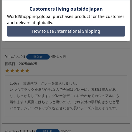
156cm、普通体型。黒と白購入。絶大なる信頼をおいているakironさ
んコラボと言う事で期待度大で注文し、、届いてから登場率の高い超
お気に入りトップスになりました！大き目リボンで可愛いかと思いき
や、リボンの結ぶ位置や、そのまま又は中にシアー等合わせる物で雰
囲気が変わり⋯厚手の為真夏以外になりますが、長いシーズン色々と
楽しめるトップスです。
Mina
4
40代
女性
購入者
投稿日
2025/06/25
156㎝　普通体型　グレーを購入しました。

いつもブラックを選びがちなので今回はグレーに。素材は厚みがあ
り、しっかりしています。グレーはデニムに合わせてカジュアルにも
着れます！真夏にはちょっと暑いので、それ以外の季節向きかなと思
います。シアーのトップスなど合わせて長いシーズン使えそうです。
かっちゃん
1
非公開
購入者