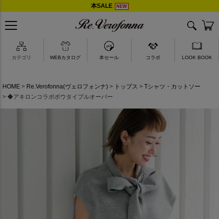
本SALE
NEW
akiron × Re.Verofonna
カテゴリ
WEBカタログ
本セール
コラボ
LOOK BOOK
HOME
Re.Verofonna(ヴェロフォンナ)
トップス
Tシャツ・カットソー
◆アキロンコラボボウタイプルオーバー