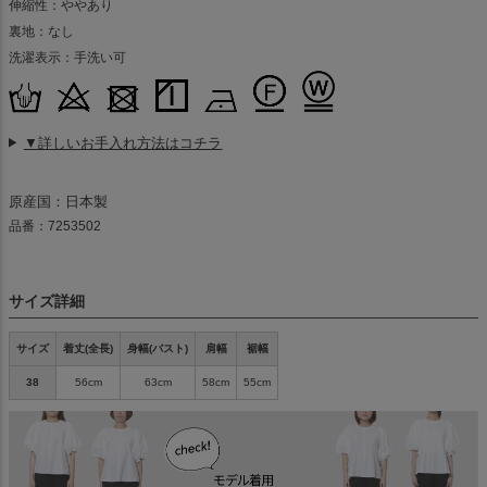
伸縮性：ややあり
裏地：なし
洗濯表示：手洗い可
▼詳しいお手入れ方法はコチラ
原産国：日本製
品番：7253502
サイズ詳細
サイズ
着丈(全長)
身幅(バスト)
肩幅
裾幅
38
56cm
63cm
58cm
55cm