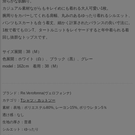
滑らかな肌触り。
カジュアル素材ながらもキレイめにも着れる大人可愛い1枚。
腕周りをカバーしてくれる肩幅、丸みのあるゆったり着れるシルエット、
パンツもスカートも合う着丈、細かく計算されたバランスの良い寸法に。
1枚で着てもロンT、タートルニットをレイヤードすると年中着られる着
回し抜群なトップスです。
サイズ展開：38（M）
色展開：ホワイト（白）、ブラック（黒）、グレー
model：162cm 着用：38（M）
ブランド：Re.Verofonna(ヴェロフォンナ)
カテゴリ：
Tシャツ・カットソー
素材：表地：ポリエステル80%, レーヨン15%, ポリウレタン5％
透け感：なし
生地の厚さ：普通
シルエット：ゆったり