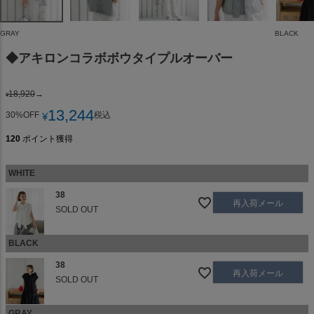
GRAY
BLACK
◆アキロンコラボボウタイプルオーバー
18,920
→
¥
13,244
30%OFF
税込
¥
120
ポイント獲得
WHITE
38
再入荷メール
SOLD OUT
BLACK
38
再入荷メール
SOLD OUT
GRAY