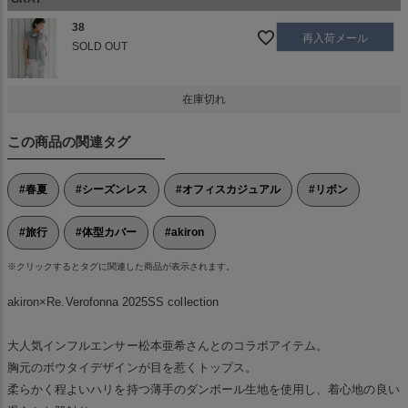
38
再入荷メール
SOLD OUT
在庫切れ
この商品の関連タグ
#春夏
#シーズンレス
#オフィスカジュアル
#リボン
#旅行
#体型カバー
#akiron
※クリックするとタグに関連した商品が表示されます。
akiron×Re.Verofonna 2025SS collection
大人気インフルエンサー松本亜希さんとのコラボアイテム。
胸元のボウタイデザインが目を惹くトップス。
柔らかく程よいハリを持つ薄手のダンボール生地を使用し、着心地の良い