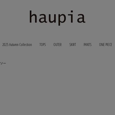
2025 Autumn Collection
TOPS
OUTER
SKIRT
PANTS
ONE PIECE
トソー