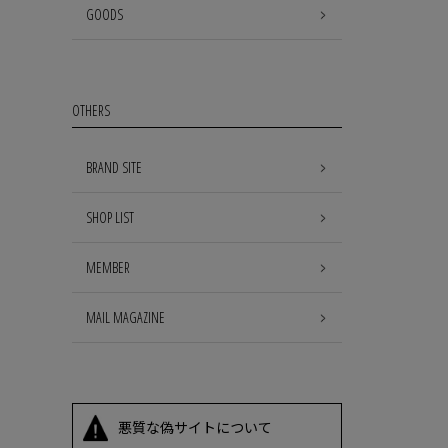
GOODS
OTHERS
BRAND SITE
SHOP LIST
MEMBER
MAIL MAGAZINE
悪質な偽サイトについて