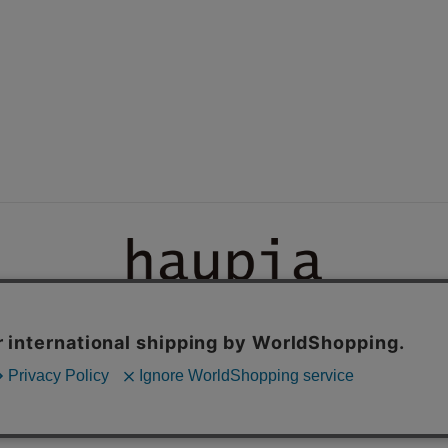
ン登録
サイズについて
よくある質問
洋服のお手入れ方法
特定商法取引
NP後払いについて
お問い合わせ
ログイン
会員登録
© SUNWELL.CO.,LTD.