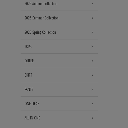
2025 Autumn Collection
2025 Summer Collection
2025 Spring Collection
TOPS
OUTER
SKIRT
PANTS
ONE PIECE
ALL IN ONE