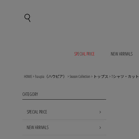
SPECIAL PRICE
NEW ARRIVALS
HOME
haupia（ハウピア）
Season Collection
トップス
Tシャツ・カッ
CATEGORY
SPECIAL PRICE
NEW ARRIVALS