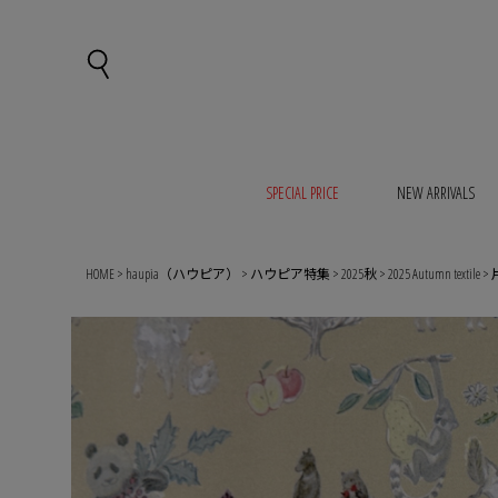
SPECIAL PRICE
NEW ARRIVALS
HOME
haupia（ハウピア）
ハウピア特集
2025秋
2025 Autumn textile