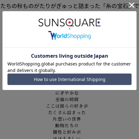
物たちの秋ものがたりがぎゅっと詰まった「糸の宝石」
□□□□□□□□□□□□□□□□□□□□□□
「片想い」
2025 Autumn collection
秋が深まり
冬支度に忙しい動物たち
走り回って
集めて
食べて
にぎやかな
至福の時間
ここは彼らの好きが
たくさん詰まった
片想いの世界
動物たちの
個性と好みが
ほほえましい