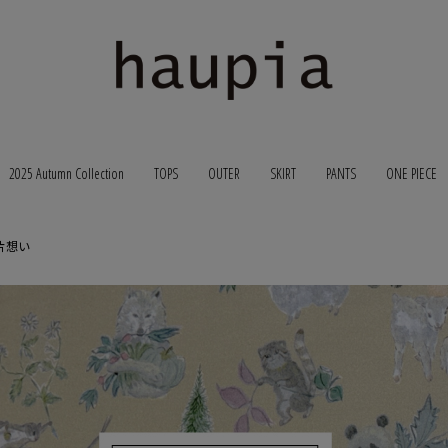
2025 Autumn Collection
TOPS
OUTER
SKIRT
PANTS
ONE PIECE
片想い