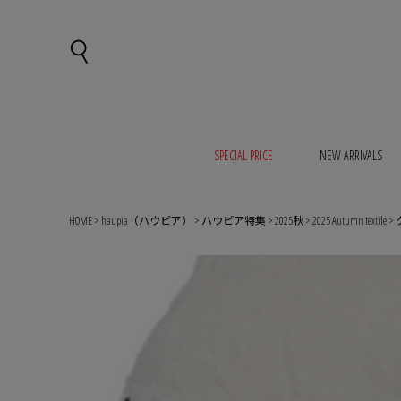
SPECIAL PRICE
NEW ARRIVALS
HOME
haupia（ハウピア）
ハウピア特集
2025秋
2025 Autumn textile