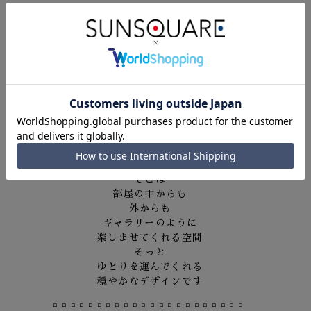
街角の窓辺を繊細に表現した「糸の宝石」です
□□□□□□□□□□□□□□□□□□□□□□
「窓辺は小さなギャラリー」
2025 Summer collection
北欧の窓辺を
彩る花々
ささやき合う小鳥
そこは
部屋の中からも
外からも
ギャラリーのように
楽しませてくれる空間
そっと
ゆとりを運んでくれる
穏やかなデザインです
□□□□□□□□□□□□□□□□□□□□□□