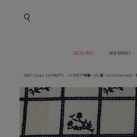
SPECIAL PRICE
NEW ARRIVALS
HOME
haupia（ハウピア）
ハウピア特集
2025夏
2025 Summer textile