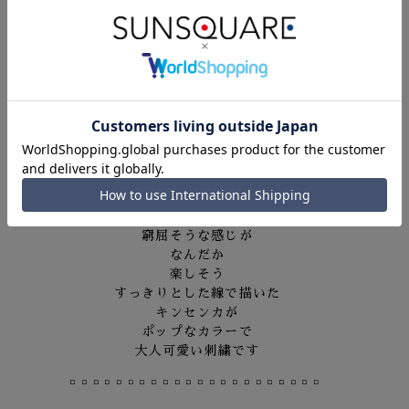
コンパクトな線で表現された「糸の宝石」です
□□□□□□□□□□□□□□□□□□□□□□
「YARD」
2025 Summer collection
箱庭に
咲いたお花
ちょっと
窮屈そうな感じが
なんだか
楽しそう
すっきりとした線で描いた
キンセンカが
ポップなカラーで
大人可愛い刺繍です
□□□□□□□□□□□□□□□□□□□□□□