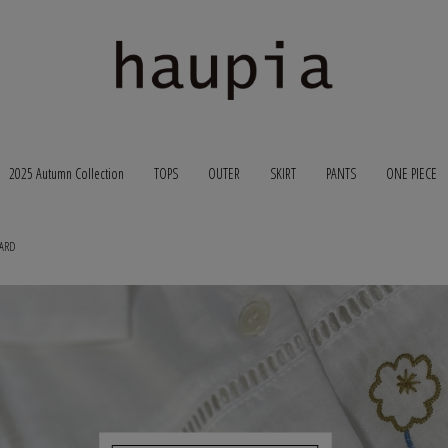
2025 Autumn Collection
TOPS
OUTER
SKIRT
PANTS
ONE PIECE
ARD