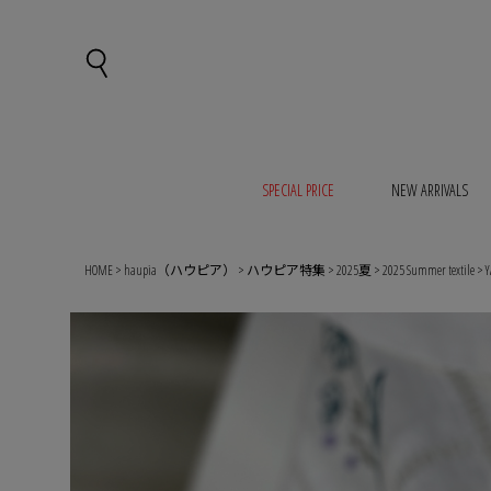
SPECIAL PRICE
NEW ARRIVALS
HOME
haupia（ハウピア）
ハウピア特集
2025夏
2025 Summer textile
Y