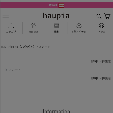
本SALE
NEW
2025 Autumn Collection
カテゴリ
haupia & daily
特集
25秋アイテム
本SALE
HOME
haupia（ハウピア）
スカート
1
件中
1
-
1
件表示
スカート
1
件中
1
-
1
件表示
Information