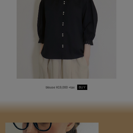
blouse ¥19,000 +tax
BUY