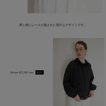
襟と裾にレースが施された贅沢なデザインです。
blouse ¥22,000 +tax
BUY