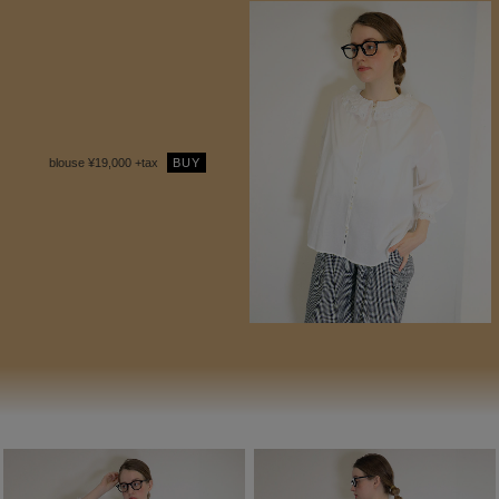
blouse ¥19,000 +tax
BUY