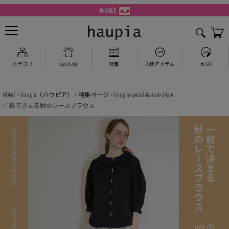
2025 Autumn Collection
カテゴリ
haupia & daily
特集
25秋アイテム
本SALE
HOME
haupia（ハウピア）
特集ページ
haupia-special-feature-24aw
1枚できまる秋のレースブラウス