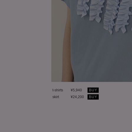
t-shirts
¥5,940
BUY
skirt
¥24,200
BUY