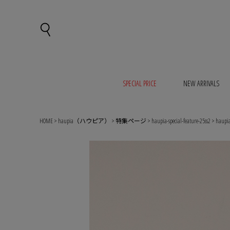
SPECIAL PRICE
NEW ARRIVALS
HOME
haupia（ハウピア）
特集ページ
haupia-special-feature-25ss2
hau