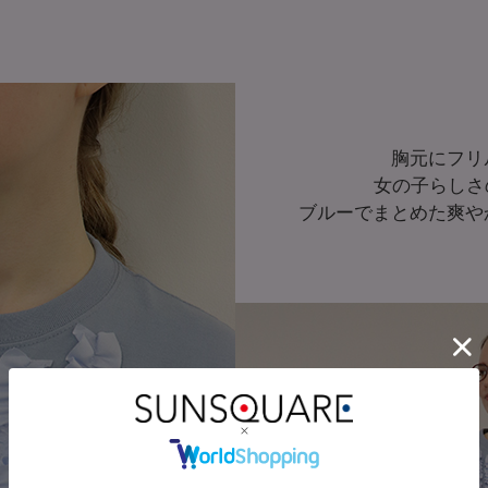
胸元にフリ
女の子らしさ
ブルーでまとめた爽や