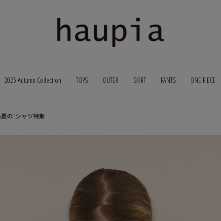
2025 Autumn Collection
TOPS
OUTER
SKIRT
PANTS
ONE PIECE
pia夏のTシャツ特集