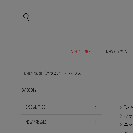
SPECIAL PRICE
NEW ARRIVALS
HOME
haupia（ハウピア）
トップス
CATEGORY
SPECIAL PRICE
Tシ
キャ
NEW ARRIVALS
ニッ
ベス