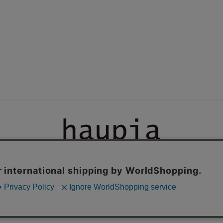
ン登録
サイズについて
よくある質問
洋服のお手入れ方法
特定商法取引
NP後払いについて
お問い合わせ
ログイン
会員登録
© SUNWELL.CO.,LTD.