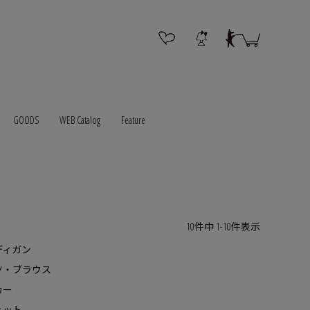
GOODS
WEB Catalog
Feature
10
件中
1
-
10
件表示
ディガン
ツ・ブラウス
カー
ェット