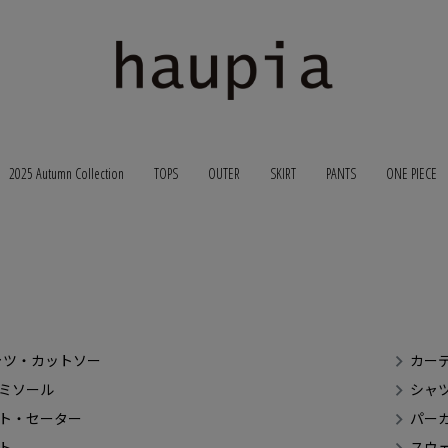
2025 Autumn Collection
TOPS
OUTER
SKIRT
PANTS
ONE PIECE
ャツ・カットソー
カー
ミソール
シャ
ト・セーター
パー
ト
スウ