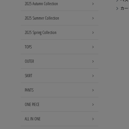
2025 Autumn Collection
カー
2025 Summer Collection
2025 Spring Collection
TOPS
OUTER
SKIRT
PANTS
ONE PIECE
ALL IN ONE