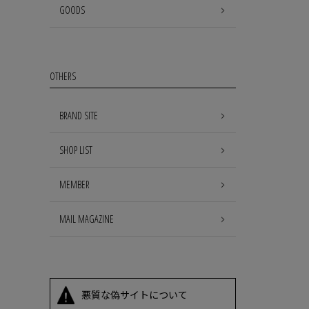
GOODS
OTHERS
BRAND SITE
SHOP LIST
MEMBER
MAIL MAGAZINE
悪質な偽サイトについて