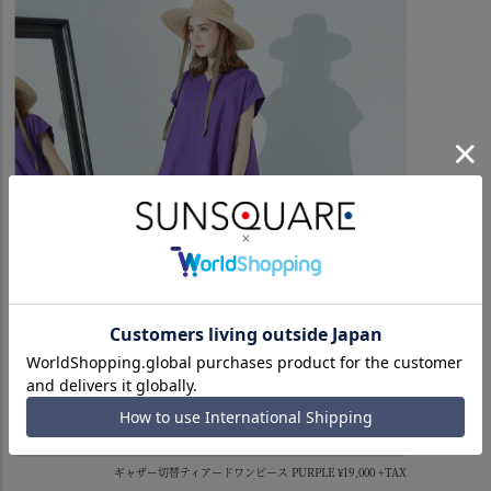
ギャザー切替ティアードワンピース PURPLE ¥19,000 +TAX