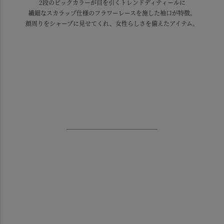
2段のビックカラーが目を引くトレンドディティールに
繊細なスカラップ仕様のフラワーレースを施した袖口が特徴。
顔周りをシャープに見せてくれ、女性らしさを備えたアイテム。