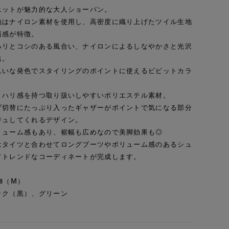
エットが魅力的な大人ショーパン。
地はナイロン素材を使用し、高密度に織り上げたツイル生地
面感が特徴。
ハリとコシのある風合い、ナイロンによるしなやかさと光沢
出。
れいな発色でスタイリングのポイントに使えるビビットカラ
とハリ感を持つ取り扱いしやすいポリエステル素材。
ブ切替にたっぷり入ったギャザーがポイントで気になる部分
ジュしてくれるデザイン。
リューム感もあり、裾幅も広めなので美脚効果も◎
はタイツと合わせてロングブーツやボリューム感のあるシュ
てトレンドなコーディネートが完成します。
8（M）
ック（黒）、グリーン