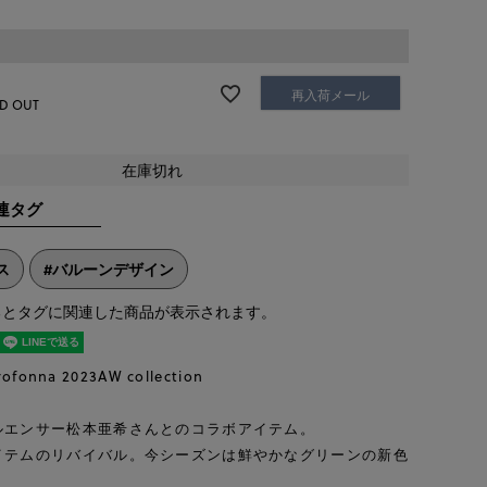
再入荷メール
D OUT
在庫切れ
連タグ
ス
#バルーンデザイン
るとタグに関連した商品が表示されます。
rofonna 2023AW collection
ルエンサー松本亜希さんとのコラボアイテム。
イテムのリバイバル。今シーズンは鮮やかなグリーンの新色