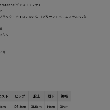
erofonna(ヴェロフォンナ)
ツ
ラック）ナイロン100%, （グリーン）ポリエステル100%
通
ったり
い可
エスト
ヒップ
股上
股下
裾幅
4cm
103.5cm
31.5cm
14cm
39cm