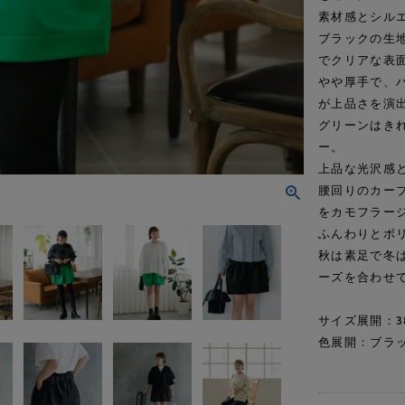
素材感とシル
ブラックの生
でクリアな表
やや厚手で、
が上品さを演
グリーンはき
ー。
上品な光沢感
腰回りのカー
をカモフラー
ふんわりとボ
秋は素足で冬
ーズを合わせ
サイズ展開：3
色展開：ブラ