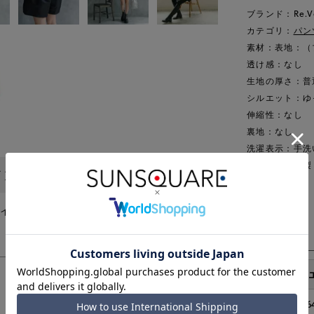
ブランド：Re.V
カテゴリ：
パン
素材：表地：（ブ
透け感：なし
生地の厚さ：普
シルエット：ゆ
伸縮性：なし
裏地：なし
洗濯表示：手洗
原産国：日本製
イントプレゼント！
品番：7239701
ポイントをプレゼントいたします。
サイズ詳細
サイズ
ウ
38
6