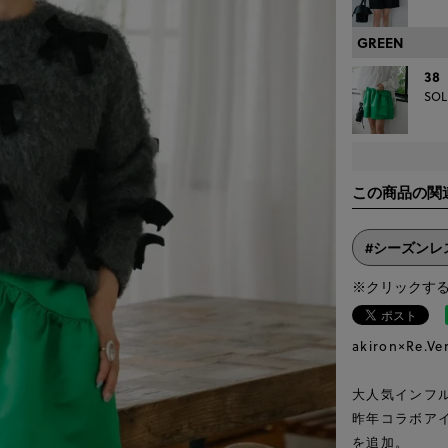
GREEN
38
SOL
この商品の関
#シーズンレ
※クリックす
akiron×Re.Ve
大人気インフ
昨年コラボア
を追加。