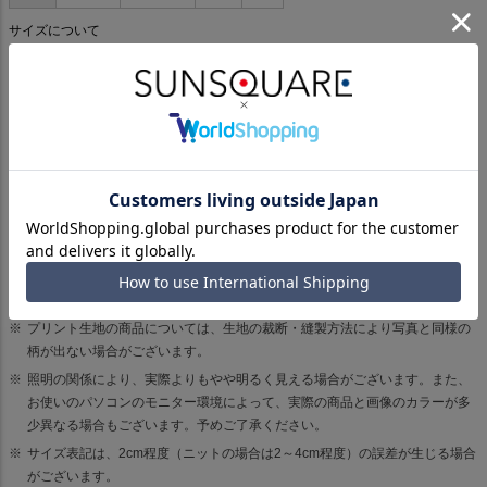
サイズについて
ご購入前に必ずご確認ください。
ご予約品及びお届け予定が設定されている商品をご購入の際は、誠に申し訳
ございませんが、使用しております決済システムの関係上、ご注文日から2週
間前後で自動的に決済となります。そのため予約商品が入荷される前に決済
させていただく場合がございます。予めご了承ください。
生産の都合上、商品の納期が変更となる場合がございます。
取り扱いについては、商品についている品質表示でご確認ください。
商品画像はサンプルのため、色味や仕様、サイズ感など変更がある場合がご
ざいますので予めご了承ください。
プリント生地の商品については、生地の裁断・縫製方法により写真と同様の
柄が出ない場合がございます。
照明の関係により、実際よりもやや明るく見える場合がございます。また、
お使いのパソコンのモニター環境によって、実際の商品と画像のカラーが多
少異なる場合もございます。予めご了承ください。
サイズ表記は、2cm程度（ニットの場合は2～4cm程度）の誤差が生じる場合
がございます。