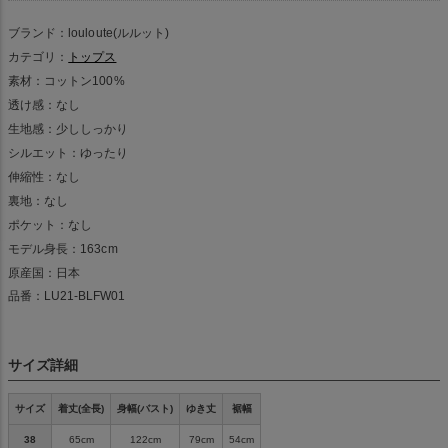
ブランド：louloute(ルルット)
カテゴリ：
トップス
素材：コットン100%
透け感：なし
生地感：少ししっかり
シルエット：ゆったり
伸縮性：なし
裏地：なし
ポケット：なし
モデル身長：163cm
原産国：日本
品番：LU21-BLFW01
サイズ詳細
サイズ
着丈(全長)
身幅(バスト)
ゆき丈
裾幅
38
65cm
122cm
79cm
54cm