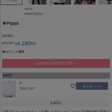
WHITE
model:162cm
★Pippa
20,900
→
¥
4,180
80%OFF
税込
¥
38
ポイント獲得
販売期間
2026/03/19 20:00
〜
WHITE
F
再入荷メール
SOLD OUT
在庫切れ
上質はピコレースをたっぷり施したボリュームスリーブが魅力的な長袖ブ