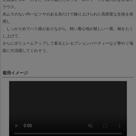
ラウス。
糸ムラのない均一なツヤのある糸だけで織り上げられた高密度な生地を使
用し
、しっかりめでハリ感がありながら、軽い着心地が嬉しい一着。袖をたく
し上げて、
さらにボリュームアップして着るとレセプションパーティーなど華やぐ場
面に大活躍してくれそう。
着用イメージ