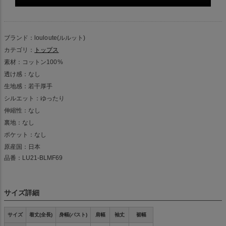
ブランド：louloute(ルルット)
カテゴリ：
トップス
素材：コットン100%
透け感：なし
生地感：若干厚手
シルエット：ゆったり
伸縮性：なし
裏地：なし
ポケット：なし
原産国：日本
品番：LU21-BLMF69
サイズ詳細
サイズ
着丈(全長)
身幅(バスト)
肩幅
袖丈
裾幅