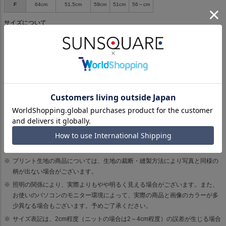
F
64cm
51.5cm
59cm
51cm
56～cm
サイズについて
ご購入前に必ずご確認ください。
ご予約品及びお届け予定が設定されている商品をご購入の際は、誠に申し訳
ございませんが、使用しております決済システムの関係上、ご注文日から2週
間前後で自動的に決済となります。そのため予約商品が入荷される前に決済
させていただく場合がございます。予めご了承ください。
生産の都合上、商品の納期が変更となる場合がございます。
取り扱いについては、商品についている品質表示でご確認ください。
商品画像はサンプルのため、色味や仕様、サイズ感など変更がある場合がご
ざいますので予めご了承ください。
プリント生地の商品については、生地の裁断・縫製方法により写真と同様の
柄が出ない場合がございます。
照明の関係により、実際よりもやや明るく見える場合がございます。また、
お使いのパソコンのモニター環境によって、実際の商品と画像のカラーが多
少異なる場合もございます。予めご了承ください。
サイズ表記は、2cm程度（ニットの場合は2～4cm程度）の誤差が生じる場合