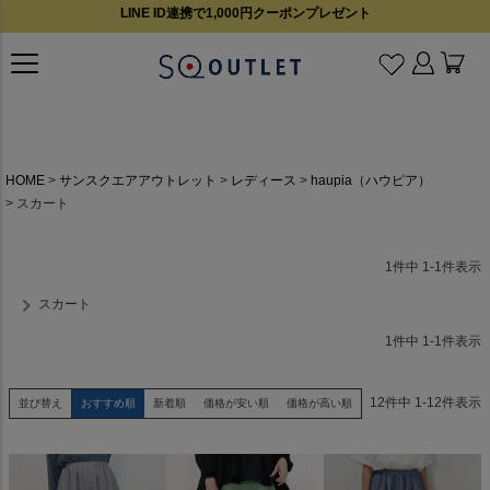
LINE ID連携で1,000円クーポンプレゼント
HOME
サンスクエアアウトレット
レディース
haupia（ハウピア）
スカート
1
件中
1
-
1
件表示
スカート
1
件中
1
-
1
件表示
12
件中
1
-
12
件表示
並び替え
おすすめ順
新着順
価格が安い順
価格が高い順