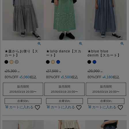
★森からお便り【ス
★tulip dance【スカ
★blue blue
カート】
ート】
denim【スカート】
25,300
→
27,500
→
20,900
→
¥
¥
¥
80%OFF
5,060
税込
80%OFF
5,500
税込
80%OFF
4,180
税込
¥
¥
¥
販売期間
販売期間
販売期間
2026/03/19 20:00
〜
2026/03/19 20:00
〜
2026/03/19 20:00
〜
在庫切れ
在庫切れ
在庫切れ
カートに入れる
カートに入れる
カートに入れる