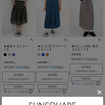
★素足８【スカー
★川.土.空【プリーツ
★わたしの強い味方
ト】
スカート】
【スカート】
19,800
→
¥
80%OFF
3,960
税込
¥
16,500
→
18,480
→
¥
¥
80%OFF
3,300
税込
80%OFF
3,696
税込
販売期間
¥
¥
2026/03/19 20:00
〜
販売期間
販売期間
在庫切れ
2026/03/19 20:00
〜
2026/03/19 20:00
〜
カートに入れる
在庫切れ
在庫切れ
カートに入れる
カートに入れる