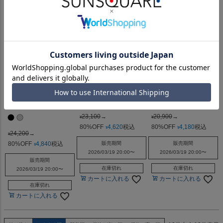
★灰色の輝き【ティ
★ユキヤナギの降る
★in the box スカー
アードスカート】
空 【 スカート 】
ト
23,100
→
20,900
→
¥
¥
80%OFF
4,620
税込
80%OFF
4,180
税込
¥
¥
24,200
→
¥
80%OFF
4,840
税込
販売期間
販売期間
¥
2026/03/19 20:00
〜
2026/03/19 20:00
〜
販売期間
在庫切れ
在庫切れ
2026/03/19 20:00
〜
カートに入れる
カートに入れる
在庫切れ
カートに入れる