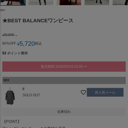
MIX
★BEST BALANCEワンピース
28,600
→
¥
5,720
80%OFF
税込
¥
52
ポイント獲得
販売期間
2026/03/19 20:00
〜
MIX
F
再入荷メール
SOLD OUT
在庫切れ
【POINT】