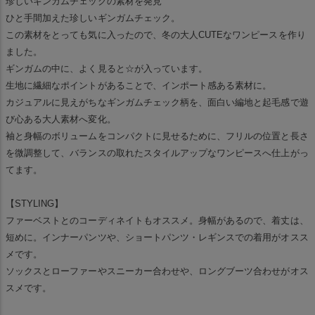
珍しいギンガムチェックの素材を発見
ひと手間加えた珍しいギンガムチェック。
この素材をとっても気に入ったので、冬の大人CUTEなワンピースを作り
ました。
ギンガムの中に、よく見ると☆が入っています。
生地に繊細なポイントがあることで、インポート感ある素材に。
カジュアルに見えがちなギンガムチェック柄を、面白い編地と起毛感で遊
び心ある大人素材へ変化。
袖と身幅のボリュームをコンパクトに見せるために、フリルの位置と長さ
を微調整して、バランスの取れたスタイルアップなワンピースへ仕上がっ
てます。
【STYLING】
ファーベストとのコーディネイトもオススメ。身幅があるので、着丈は、
短めに。インナーパンツや、ショートパンツ・レギンスでの着用がオスス
メです。
ソックスとローファーやスニーカー合わせや、ロングブーツ合わせがオス
スメです。