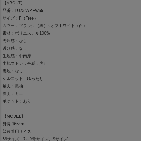
【ABOUT】
品番：LU23-WPFW55
サイズ：F（Free）
カラー：ブラック（黒）×オフホワイト（白）
素材：ポリエステル100%
光沢感：なし
透け感：なし
生地感：中肉厚
生地ストレッチ感：少し
裏地：なし
シルエット：ゆったり
袖丈：長袖
着丈：ミニ
ポケット：あり
【MODEL】
身長 165cm
普段着用サイズ
36サイズ、7～9号サイズ、Sサイズ