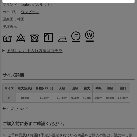
ブランド：louloute(ルルット)
カテゴリ：
ワンピース
原産国：韓国
洗濯表示：
▼詳しいお手入れ方法はコチラ
サイズ詳細
サイズ
着丈(全長)
身幅(バスト)
天幅
肩幅
袖丈
袖幅
裾幅
袖口
F
85cm
108cm
19.5cm
61cm
42cm
25cm
64cm
14.5cm
サイズについて
ご購入前に必ずご確認ください。
ご予約品及びお届け予定が設定されている商品をご購入の際は、誠に申し訳