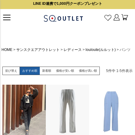
LINE ID連携で1,000円クーポンプレゼント
HOME
サンスクエアアウトレット
レディース
louloute(ルルット)
パンツ
5
件中
1
-
5
件表示
並び替え
おすすめ順
新着順
価格が安い順
価格が高い順