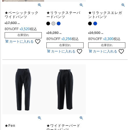
★ベーシックタック
★リラックステーパ
★リラックスエレガ
ワイドパンツ
ードパンツ
ントパンツ
17,600
→
¥
80%OFF
3,520
税込
¥
16,280
→
16,500
→
¥
¥
在庫切れ
80%OFF
3,256
税込
80%OFF
3,300
税込
¥
¥
カートに入れる
在庫切れ
在庫切れ
カートに入れる
カートに入れる
★Fen
★ワイドテーパード
ウールパンツ