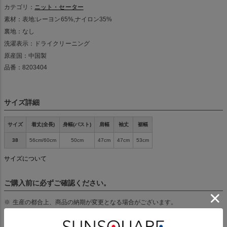
カテゴリ：
ニット・セーター
素材：表地:レーヨン65%,ナイロン35%
裏地：なし
洗濯表示：ドライクリーニング
原産国：中国製
品番：8203404
サイズ詳細
サイズ
着丈(全長)
身幅(バスト)
肩幅
袖丈
裾幅
38
56cm/60cm
50cm
47cm
47cm
53cm
サイズについて
ご購入前に必ずご確認ください。
生産の都合上、商品の納期が変更となる場合がございます。
取り扱いについては、商品についている品質表示でご確認ください。