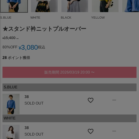
S.BLUE
WHITE
BLACK
YELLOW
★スタンド衿ニットプルオーバー
15,400
→
¥
3,080
80%OFF
税込
¥
28
ポイント獲得
販売期間
2026/03/19 20:00
〜
S.BLUE
38
—
SOLD OUT
WHITE
38
—
SOLD OUT