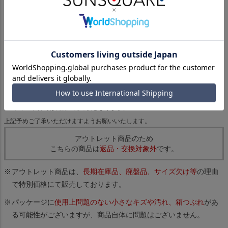
商品画像はサンプルのため、色味や仕様、サイズ感など変更がある場合がご
ざいますので予めご了承ください。
プリント生地の商品については、生地の裁断・縫製方法により写真と同様の
柄が出ない場合がございます。
照明の関係により、実際よりもやや明るく見える場合がございます。また、
お使いのパソコンのモニター環境によって、実際の商品と画像のカラーが多
少異なる場合もございます。予めご了承ください。
サイズ表記は、2cm程度（ニットの場合は2～4cm程度）の誤差が生じる場合
がございます。
ポイント付与は商品の発送後となります。
上記予めご了承いただけますようお願いいたします。
アウトレット商品のため
こちらの商品は
返品・交換対象外
です。
アウトレット商品は、
長期在庫品、廃盤品、サイズ欠け等
の理由
で特別価格にて販売しております。
パッケージに
使用上問題のない小さなキズや汚れ、箱つぶれ
があ
る可能性がございますが、商品自体に問題はございません。