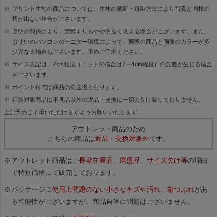
プリント生地の商品については、生地の裁断・縫製方法により写真と同様の
柄が出ない場合がございます。
照明の関係により、実際よりもやや明るく見える場合がございます。また、
お使いのパソコンのモニター環境によって、実際の商品と画像のカラーが多
少異なる場合もございます。予めご了承ください。
サイズ表記は、2cm程度（ニットの場合は2～4cm程度）の誤差が生じる場合
がございます。
ポイント付与は商品の発送後となります。
福袋対象商品は不良品以外の返品・交換は一切お受け致しておりません。
上記予めご了承いただけますようお願いいたします。
アウトレット商品のため
こちらの商品は
返品・交換対象外
です。
アウトレット商品は、
長期在庫品、廃盤品、サイズ欠け等
の理由
で特別価格にて販売しております。
パッケージに
使用上問題のない小さなキズや汚れ、箱つぶれ
があ
る可能性がございますが、商品自体に問題はございません。