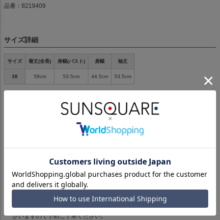
品番：8219409
サイズ詳細
サイズ
着丈(全長)
身幅(バスト)
肩幅
袖丈
38
58cm
53.5cm
44.5cm
53.5cm
サイズについて
ご購入前に必ずご確認ください。
ご予約品及びお届け予定が設定されている商品をご購入の際は、誠に申し訳
ございませんが、使用しております決済システムの関係上、ご注文日から2週
間前後で自動的に決済となります。そのため予約商品が入荷される前に決済
させていただく場合がございます。予めご了承ください。
生産の都合上、商品の納期が変更となる場合がございます。
取り扱いについては、商品についている品質表示でご確認ください。
商品画像はサンプルのため、色味や仕様、サイズ感など変更がある場合がご
ざいますので予めご了承ください。