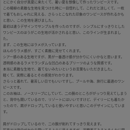
とにかく自分が真夏に来たくて、暑い夏を想像して作ったワンピースです。
この楊柳の素敵な生地を見つけた時に一目惚れして、これだと涼しくて、一枚
で着てもおしゃれに見える、さらっとこなれた印象のワンピースが作れるかも
と思い、この生地を選びました。
最初は違うデザインでサンプルを作ったのですが、シンプルにすっきりとした
ワンピースのほうがこの生地が活かされると思い、このラインが生まれまし
た。
まず、この生地にはラメが入っています。
ほんのりラメ感が、すごく素敵に見せてくれます。
シアー感のある生地ですが、黒が一番透け感が分かりにくいかなと思います。
透明感のあるラメでランダムな凹凸のあるプリーツのような質感です。
本当に素敵な生地で、着てないみたいというお言葉もいただきました。
軽くて、実際に着るとその感覚がわかります。
さらっと着れて、暑苦しい日でもいいですし、プールや海、旅行に最適のワン
ピースです。
このお袖は、ノースリーブにしていて、二の腕のところががっつり見えてしまう
と、背中も開いているので、リゾートにはいいですけど、デイリーにも着たか
ったので、肩がドロップしていると使いやすいと思いこのデザインにしていま
す。
肩がドロップしているので、二の腕が削れてすっきり見えます。
写真では背中がかなり開いてるように見えますが、実際着てみるとそんなに開