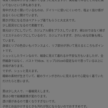
いてないという声もあります。
背中が大きく開いているものは、デイリーに使いにくいので、程よく抜け感が
出るくらいに開けています。
開きが気になる方はベアトップ着てもらうと大丈夫です。
少し肌見せになるので素敵です。
首元はリブにしていて、カジュアル感をプラスしています、綿100ではなく綿ポ
リエステルのリブにしているので、カジュアルすぎず、きれいめな印象も残し
ています。
身頃とリブの色合いもバランスよく、リブ部分が浮いて見えるところもポイン
トです。
シュッとしたラインなので、細身に見えて着れるか不安な方もいましたが、全
然細身ではなく、バストで98㎝、ヒップ105㎝の設定なので思っている以上に
余裕があります。
ですが、シュッと見えます。
楊柳の素材が生きていて、縦のラインがきれいに見えるので心配なく着ていた
だけたらと思います。
黒は少し大人で、一番細見えします。
黒は小物で結構表情が変わります。
透け感があるので重くなりすぎないです。
子供とお出かけするときも汚れが気にならないのでおすすめです。