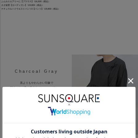
ふんわりエアリーに【ブラウス】 \16,500（税込）
さざ波雲【カーディガン】 \19,800（税込）
ナチュラルハイウエストパンツ2【パンツ】 \19,800（税込）
Charcoal Gray
黒よりもやわらかい印象で
顔うつりが良く見えるチャコールグレー。
やさしいモノトーンスタイルが楽しめます。