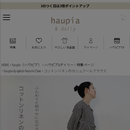
3のつく日は3倍ポイントアップ
特集
お気に入り
やさしい洋品店
マイページ
ハウピアTOP
HOME
haupia（ハウピア）
ハウピア&デイリー
特集ページ
haupia-dy-special-feature-25aw
コットンリネンのカシュクールブラウス