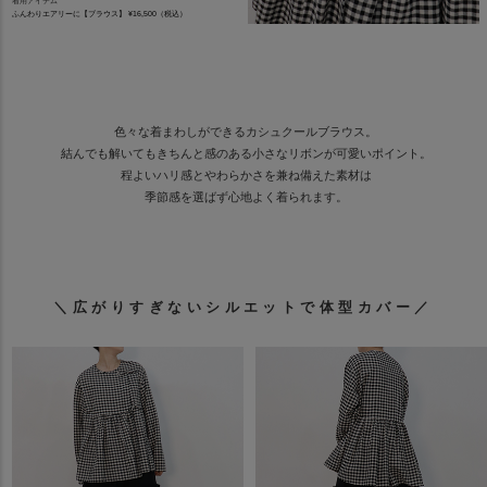
着用アイテム
ふんわりエアリーに【ブラウス】 ¥16,500（税込）
色々な着まわしができるカシュクールブラウス。
結んでも解いてもきちんと感のある小さなリボンが可愛いポイント。
程よいハリ感とやわらかさを兼ね備えた素材は
季節感を選ばず心地よく着られます。
＼広がりすぎないシルエットで体型カバー／