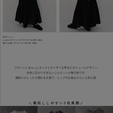
着用アイテム
ふんわりエアリーに【ブラウス】 ¥16,500（税込）
森からお便り【スカート】 ¥25,300（税込）
フロントにぎゅっとタックとギャザーを寄せたボリュームデザイン。
全体に広がりすぎないシルエットが魅力的です。
腰回りがしっかり隠れる丈感で、ヒップやお腹まわりにも安心感。
＼着回ししやすい3色展開／