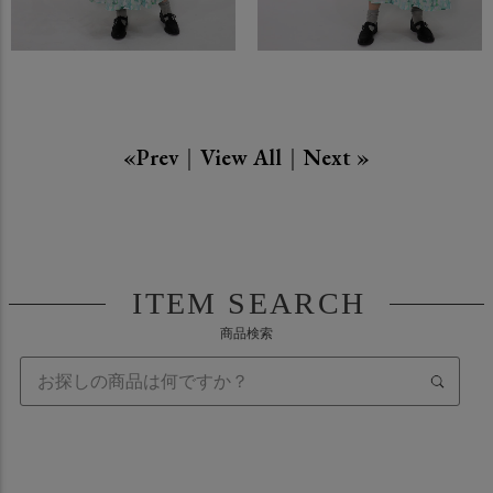
«Prev
｜
View All
｜
Next »
ITEM SEARCH
商品検索