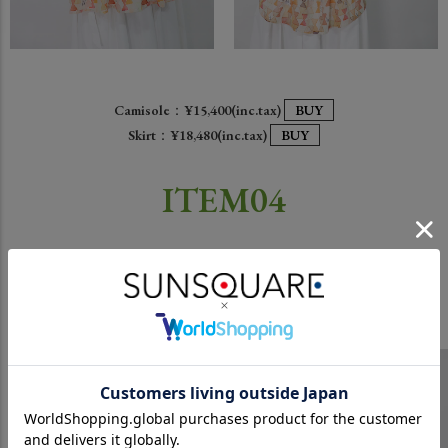
Camisole：¥15,400(inc.tax)
BUY
Skirt：¥18,480(inc.tax)
BUY
ITEM04