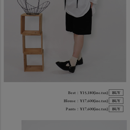
Best：¥15,180(inc.tax)
BUY
Blouse：¥17,600(inc.tax)
BUY
Pants：¥17,600(inc.tax)
BUY