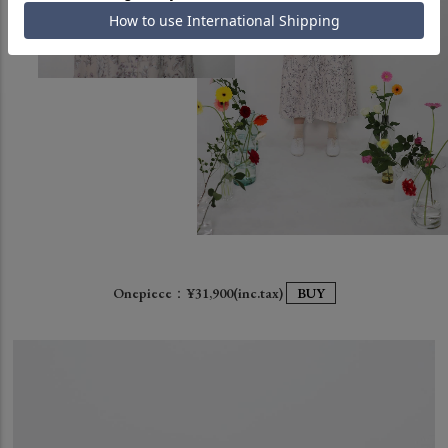
Onepiece：¥31,900(inc.tax)
BUY