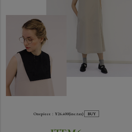
Onepiece：¥26,400(inc.tax)
BUY