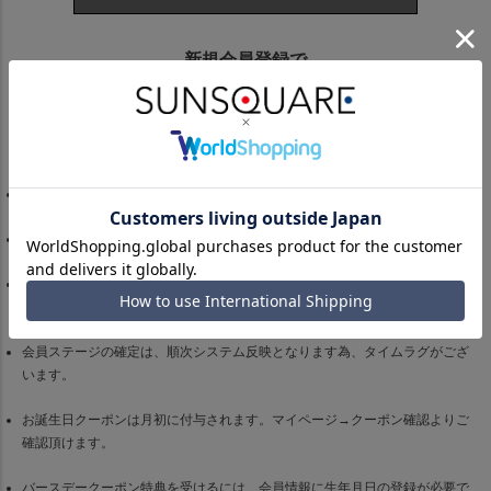
新規会員登録で
500円OFFクーポンプレゼント！
一部クーポン対象外となる商品がございます。予めご了承ください。
月初に過去12ヶ月のご購入金額に応じて会員ランクが決定します。
判定日より前のご注文であっても、判定日までに商品の発送が済んでいない
場合は判定に含まれません。
会員ステージの確定は、順次システム反映となります為、タイムラグがござ
います。
お誕生日クーポンは月初に付与されます。マイページ→クーポン確認よりご
確認頂けます。
バースデークーポン特典を受けるには、会員情報に生年月日の登録が必要で