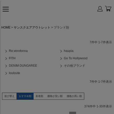
HOME
サンスクエアアウトレット
ブランド別
7
件中
1
-
7
件表示
Re.verofonna
haupia
FITH
Go To Hollywood
DENIM DUNGAREE
その他ブランド
louloute
7
件中
1
-
7
件表示
並び替え
おすすめ順
新着順
価格が安い順
価格が高い順
374
件中
1
-
30
件表示