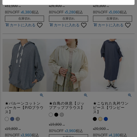
31,900
→
26,400
→
25,300
→
¥
¥
¥
80%OFF
6,380
税込
80%OFF
5,280
税込
80%OFF
5,060
税込
¥
¥
¥
在庫切れ
在庫切れ
在庫切れ
カートに入れる
カートに入れる
カートに入れる
★バルーンコットン
★白鳥の休息【ジッ
★こなれた丸衿ワン
パーカー【P/Oブラウ
プアップブラウス】
ピース【ワンピー
ス】
ス】
19,800
→
¥
19,800
→
20,900
→
¥
¥
80%OFF
3,960
税込
¥
80%OFF
3,960
税込
80%OFF
4,180
税込
¥
¥