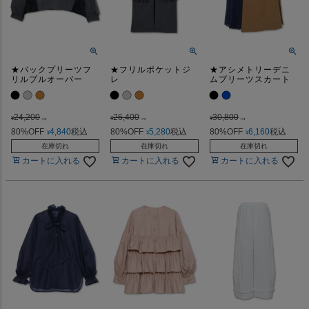
★バックプリーツフ
★フリルポケットジ
★アシメトリーデニ
リルプルオーバー
レ
ムプリーツスカート
24,200
→
26,400
→
30,800
→
¥
¥
¥
80%OFF
4,840
税込
80%OFF
5,280
税込
80%OFF
6,160
税込
¥
¥
¥
在庫切れ
在庫切れ
在庫切れ
カートに入れる
カートに入れる
カートに入れる