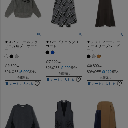
★スパンコールフラ
★ループチェックス
★フリルフーディー
ワー片畦プルオーバ
カート
ノースリーブワンピ
ー
ース
27,500
→
¥
19,800
→
30,800
→
¥
¥
80%OFF
5,500
税込
¥
80%OFF
3,960
税込
80%OFF
6,160
税込
¥
¥
在庫切れ
在庫切れ
在庫切れ
カートに入れる
カートに入れる
カートに入れる