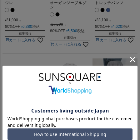
ジレ
オーガンジーブルゾ
トレッチパンツ
ン
31,900
→
23,100
→
¥
¥
27,500
→
¥
80%OFF
6,380
税込
80%OFF
4,620
税込
¥
¥
80%OFF
5,500
税込
¥
在庫切れ
在庫切れ
在庫切れ
カートに入れる
カートに入れる
カートに入れる
★バルーンツイルパ
★テーラードエアク
★森からお便り【ス
ーカー
ッションベスト
カート】