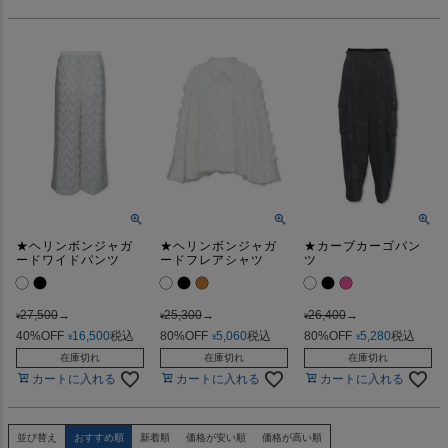
★ヘリンボンジャガ
★ヘリンボンジャガ
★カーブカーゴパン
ードワイドパンツ
ードフレアシャツ
ツ
27,500
→
25,300
→
26,400
→
¥
¥
¥
40%OFF
16,500
税込
80%OFF
5,060
税込
80%OFF
5,280
税込
¥
¥
¥
在庫切れ
在庫切れ
在庫切れ
カートに入れる
カートに入れる
カートに入れる
並び替え
おすすめ順
新着順
価格が安い順
価格が高い順