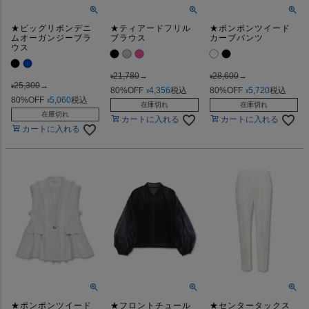
★ビッグリボンデニ
★ティアードフリル
★ポンポンツイード
ムオーガンジーブラ
ブラウス
カーブパンツ
ウス
21,780
→
28,600
→
¥
¥
25,300
→
¥
80%OFF
4,356
税込
80%OFF
5,720
税込
¥
¥
80%OFF
5,060
税込
¥
在庫切れ
在庫切れ
在庫切れ
カートに入れる
カートに入れる
カートに入れる
★ポンポンツイード
★フロントチュール
★センタータックス