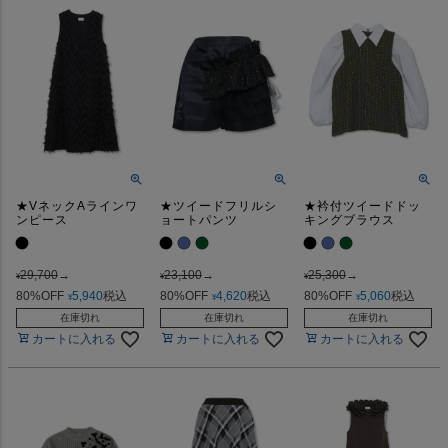
★VネックAラインワ
★ツイードフリルシ
★衿付ツイードドッ
ンピース
ョートパンツ
キングブラウス
29,700
→
23,100
→
25,300
→
¥
¥
¥
80%OFF
5,940
税込
80%OFF
4,620
税込
80%OFF
5,060
税込
¥
¥
¥
在庫切れ
在庫切れ
在庫切れ
カートに入れる
カートに入れる
カートに入れる