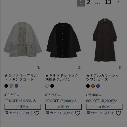
1
2
…
13
★ミリタリーフリル
★キルトドッキング
★ダブルカラーシャ
ドッキングコート
柄編みブルゾン
ツワンピース
39,600
→
36,300
→
26,400
→
¥
¥
¥
80%OFF
7,920
税込
80%OFF
7,260
税込
80%OFF
5,280
税込
¥
¥
¥
在庫切れ
在庫切れ
在庫切れ
カートに入れる
カートに入れる
カートに入れる