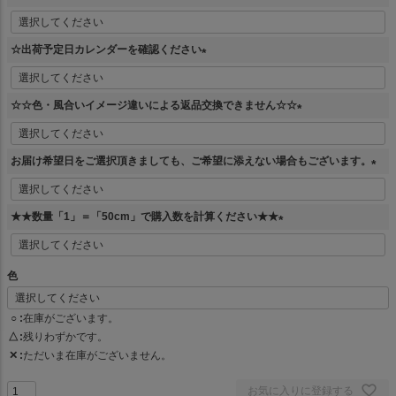
(
必
☆出荷予定日カレンダーを確認ください
須
)
(
必
☆☆色・風合いイメージ違いによる返品交換できません☆☆
須
)
(
必
お届け希望日をご選択頂きましても、ご希望に添えない場合もございます。
須
)
(
必
★★数量「1」＝「50cm」で購入数を計算ください★★
須
)
(
必
色
須
)
○
在庫がございます。
△
残りわずかです。
✕
ただいま在庫がございません。
お気に入りに登録する