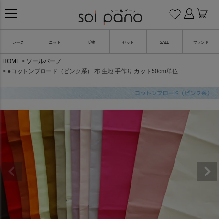
レース
ニット
反物
セット
SALE
ブランド
HOME
ソールパーノ
●コットンブロード（ピンク系） 布 生地 手作り カット50cm単位