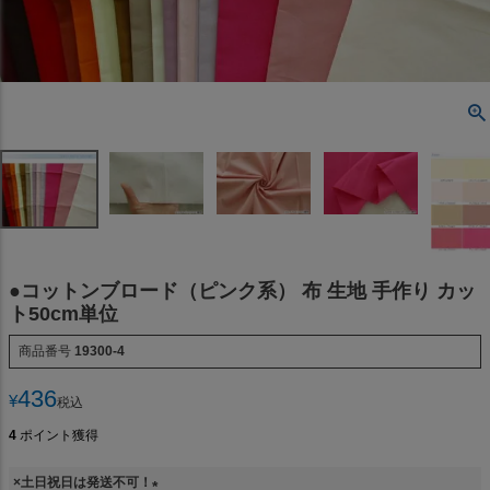
●コットンブロード（ピンク系） 布 生地 手作り カッ
ト50cm単位
商品番号
19300-4
436
¥
税込
4
ポイント獲得
×土日祝日は発送不可！