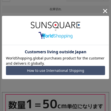
在庫切れ
※50cmあたりの価格です。
例）250cm＝販売個数「5」
40Ｓの糸を使用したコットンブロード。
高密度で、薄手ながらハリのある風合いと、さらっとした肌ざわりが特長
です。
幅広い用途でご利用いただけます。
多彩なカラーで展開中。他のカラーは【19300】で検索ください。
【スペック】混率：コットン100％、巾：108cm