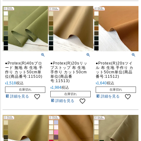
●Protex(R)40sブロ
●Protex(R)20sリッ
●Protex(R)20sツイ
ード 無地 布 生地 手
プストップ 布 生地
ル 布 生地 手作り カ
作り カット50cm単
手作り カット50cm
ット50cm単位(商品
位(商品番号:11510)
単位(商品番
番号:11512)
号:11513)
1,518
税込
1,640
税込
¥
¥
1,984
税込
¥
在庫切れ
在庫切れ
在庫切れ
詳細を見る
詳細を見る
詳細を見る