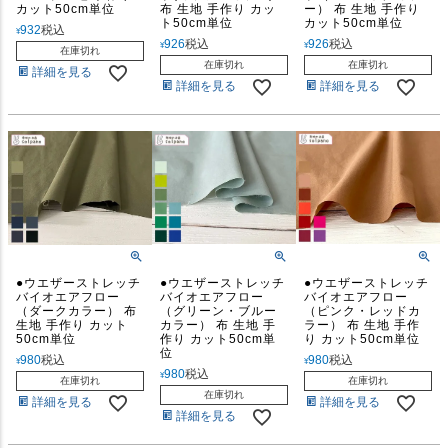
カット50cm単位
布 生地 手作り カッ
ー） 布 生地 手作り
ト50cm単位
カット50cm単位
932
税込
¥
926
税込
926
税込
¥
¥
在庫切れ
在庫切れ
在庫切れ
詳細を見る
詳細を見る
詳細を見る
●ウエザーストレッチ
●ウエザーストレッチ
●ウエザーストレッチ
バイオエアフロー
バイオエアフロー
バイオエアフロー
（ダークカラー） 布
（グリーン・ブルー
（ピンク・レッドカ
生地 手作り カット
カラー） 布 生地 手
ラー） 布 生地 手作
50cm単位
作り カット50cm単
り カット50cm単位
位
980
税込
980
税込
¥
¥
980
税込
¥
在庫切れ
在庫切れ
在庫切れ
詳細を見る
詳細を見る
詳細を見る