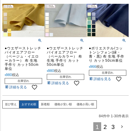
●ウエザーストレッチ
●ウエザーストレッチ
●ポリエステル/コッ
バイオエアフロー
バイオエアフロー
トンシフォン(緑・
（ベージュ・イエロ
（ペールカラー） 布
青・黒) 布 生地 手作
ーカラー） 布 生地
生地 手作り カット
り カット50cm単位
手作り カット50cm
50cm単位
966
税込
¥
単位
980
税込
¥
在庫切れ
980
税込
¥
在庫切れ
詳細を見る
在庫切れ
詳細を見る
詳細を見る
並び替え
おすすめ順
新着順
価格が安い順
価格が高い順
84
件中
1
-
30
件表示
1
2
3