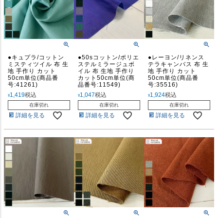
●キュプラ/コットン
●50sコットン/ポリエ
●レーヨン/リネンス
ミスティツイル 布 生
ステルミラージュボ
テラキャンバス 布 生
地 手作り カット
イル 布 生地 手作り
地 手作り カット
50cm単位(商品番
カット50cm単位(商
50cm単位(商品番
号:41261)
品番号:11549)
号:35516)
1,419
税込
1,047
税込
1,924
税込
¥
¥
¥
在庫切れ
在庫切れ
在庫切れ
詳細を見る
詳細を見る
詳細を見る