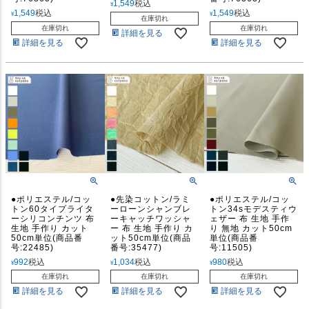
1,549
税込
¥
1,549
税込
1,549
税込
¥
¥
在庫切れ
在庫切れ
在庫切れ
詳細を見る
詳細を見る
詳細を見る
●ポリエステル/コッ
●先染コットン/ラミ
●ポリエステル/コッ
トン60タイプライタ
ーローンシャンブレ
トン34sモデスティウ
ーシリコンチンツ 布
ーキャッチワッシャ
ェザー 布 生地 手作
生地 手作り カット
ー 布 生地 手作り カ
り 無地 カット50cm
50cm単位(商品番
ット50cm単位(商品
単位(商品番
号:22485)
番号:35477)
号:11505)
992
税込
1,034
税込
980
税込
¥
¥
¥
在庫切れ
在庫切れ
在庫切れ
詳細を見る
詳細を見る
詳細を見る