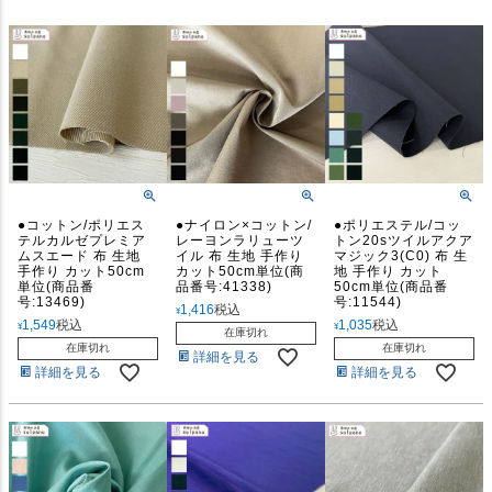
●コットン/ポリエス
●ナイロン×コットン/
●ポリエステル/コッ
テルカルゼプレミア
レーヨンラリューツ
トン20sツイルアクア
ムスエード 布 生地
イル 布 生地 手作り
マジック3(C0) 布 生
手作り カット50cm
カット50cm単位(商
地 手作り カット
単位(商品番
品番号:41338)
50cm単位(商品番
号:13469)
号:11544)
1,416
税込
¥
1,549
税込
1,035
税込
¥
¥
在庫切れ
在庫切れ
在庫切れ
詳細を見る
詳細を見る
詳細を見る