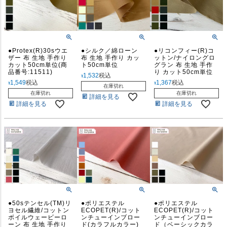
●Protex(R)30sウエ
●シルク／綿ローン
●リコンフィー(R)コ
ザー 布 生地 手作り
布 生地 手作り カッ
ットン/ナイロングロ
カット50cm単位(商
ト50cm単位
グラン 布 生地 手作
品番号:11511)
り カット50cm単位
1,532
税込
¥
1,549
税込
1,367
税込
¥
¥
在庫切れ
在庫切れ
在庫切れ
詳細を見る
詳細を見る
詳細を見る
●50sテンセル(TM)リ
●ポリエステル
●ポリエステル
ヨセル繊維/コットン
ECOPET(R)/コット
ECOPET(R)/コット
ボイルウェービーロ
ンチューインブロー
ンチューインブロー
ーン 布 生地 手作り
ド(カラフルカラー)
ド（ベーシックカラ