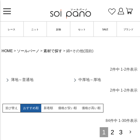
レース
ニット
反物
セット
SALE
ブランド
HOME
ソールパーノ
素材で探す
綿+その他(混紡)
2
件中
1
-
2
件表示
薄地～普通地
中厚地～厚地
2
件中
1
-
2
件表示
並び替え
おすすめ順
新着順
価格が安い順
価格が高い順
84
件中
1
-
30
件表示
1
2
3