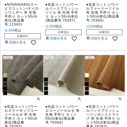
●NOVANIA60sスー
●先染コットン/ウー
●先染コットン/ウー
ピマコットン/ナイロ
ルバックブラッシュ
ルファーリーツイル
ンウェザー 布 生地
ツイル 布 生地 手作
布 生地 手作り カッ
手作り カット50cm
り カット50cm単位
ト50cm単位(商品番
単位(商品番
(商品番号:76367)
号:76366)
号:11542)
1,549
税込
1,549
税込
¥
¥
1,549
税込
¥
在庫切れ
在庫切れ
在庫切れ
詳細を見る
詳細を見る
詳細を見る
●先染コットン/ウー
●先染コットン/ウー
●先染コットン/ウー
ルカラーネップコー
ルコージーカルゼ 布
ルバックブラッシュ
ジーカルゼ 布 生地
生地 手作り カット
ヘリンボンストライ
手作り カット50cm
50cm単位(商品番
プ 布 生地 手作り カ
単位(商品番
号:76364)
ット50cm単位(商品
号:76365)
番号:76363)