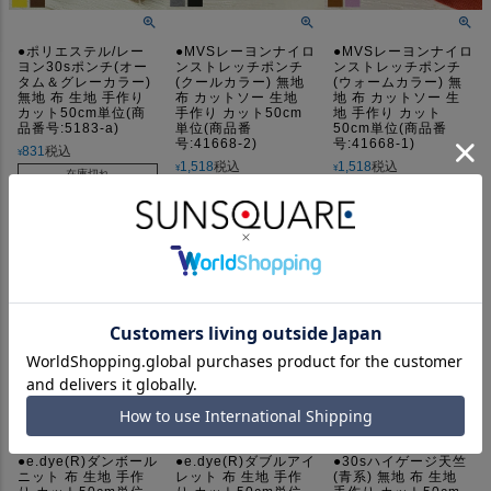
●ポリエステル/レー
●MVSレーヨンナイロ
●MVSレーヨンナイロ
ヨン30sポンチ(オー
ンストレッチポンチ
ンストレッチポンチ
タム＆グレーカラー)
(クールカラー) 無地
(ウォームカラー) 無
無地 布 生地 手作り
布 カットソー 生地
地 布 カットソー 生
カット50cm単位(商
手作り カット50cm
地 手作り カット
品番号:5183-a)
単位(商品番
50cm単位(商品番
号:41668-2)
号:41668-1)
831
税込
¥
1,518
税込
1,518
税込
¥
¥
在庫切れ
在庫切れ
在庫切れ
詳細を見る
詳細を見る
詳細を見る
●e.dye(R)ダンボール
●e.dye(R)ダブルアイ
●30sハイゲージ天竺
ニット 布 生地 手作
レット 布 生地 手作
(青系) 無地 布 生地