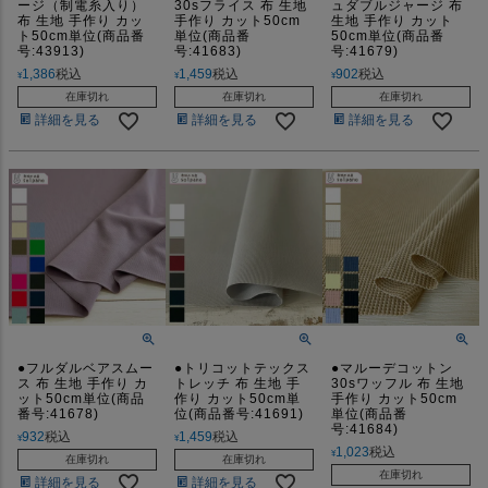
ージ（制電糸入り）
30sフライス 布 生地
ュダブルジャージ 布
布 生地 手作り カッ
手作り カット50cm
生地 手作り カット
ト50cm単位(商品番
単位(商品番
50cm単位(商品番
号:43913)
号:41683)
号:41679)
1,386
税込
1,459
税込
902
税込
¥
¥
¥
在庫切れ
在庫切れ
在庫切れ
詳細を見る
詳細を見る
詳細を見る
●フルダルベアスムー
●トリコットテックス
●マルーデコットン
ス 布 生地 手作り カ
トレッチ 布 生地 手
30sワッフル 布 生地
ット50cm単位(商品
作り カット50cm単
手作り カット50cm
番号:41678)
位(商品番号:41691)
単位(商品番
号:41684)
932
税込
1,459
税込
¥
¥
1,023
税込
¥
在庫切れ
在庫切れ
在庫切れ
詳細を見る
詳細を見る