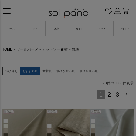
レース
ニット
反物
セット
SALE
ブランド
HOME
ソールパーノ
カットソー素材
無地
並び替え
おすすめ順
新着順
価格が安い順
価格が高い順
73
件中
1
-
30
件表示
1
2
3