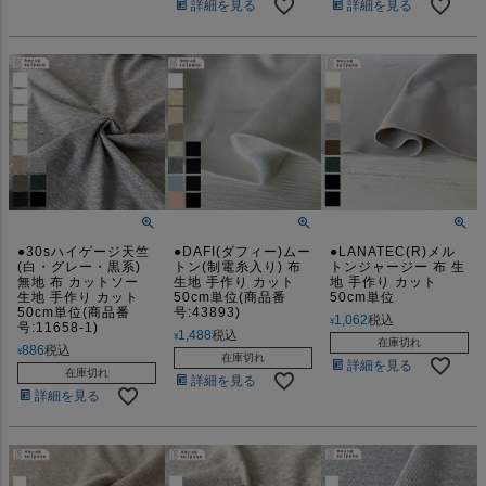
詳細を見る
詳細を見る
●30sハイゲージ天竺
●DAFI(ダフィー)ムー
●LANATEC(R)メル
(白・グレー・黒系)
トン(制電糸入り) 布
トンジャージー 布 生
無地 布 カットソー
生地 手作り カット
地 手作り カット
生地 手作り カット
50cm単位(商品番
50cm単位
50cm単位(商品番
号:43893)
1,062
税込
¥
号:11658-1)
1,488
税込
¥
在庫切れ
886
税込
¥
在庫切れ
詳細を見る
在庫切れ
詳細を見る
詳細を見る