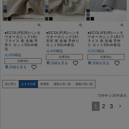
●ECOLIFE(R)ハンモ
●ECOLIF(R)ハンモ
●ECOLIFE(R)ハンモ
ウオーガニック16/-
ウオーガニック16/-
ウオーガニック16//フ
フライス 布 生地 手
天竺 布 生地 手作り
ライス 布 生地 手作
作り カット50cm単
カット50cm単位
り カット50cm単位
位
1,440
税込
2,015
税込
¥
¥
1,459
税込
¥
在庫切れ
在庫切れ
在庫切れ
詳細を見る
詳細を見る
詳細を見る
並び替え
おすすめ順
新着順
価格が安い順
価格が高い順
73
件中
1
-
30
件表示
1
2
3