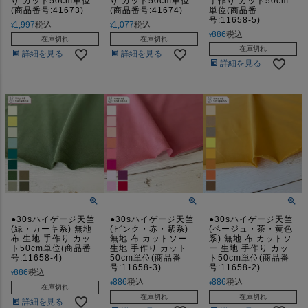
り カット50cm単位
り カット50cm単位
手作り カット50cm
(商品番号:41673)
(商品番号:41674)
単位(商品番
号:11658-5)
1,997
税込
1,077
税込
¥
¥
886
税込
¥
在庫切れ
在庫切れ
在庫切れ
詳細を見る
詳細を見る
詳細を見る
●30sハイゲージ天竺
●30sハイゲージ天竺
●30sハイゲージ天竺
(緑・カーキ系) 無地
(ピンク・赤・紫系)
(ベージュ・茶・黄色
布 生地 手作り カッ
無地 布 カットソー
系) 無地 布 カットソ
ト50cm単位(商品番
生地 手作り カット
ー 生地 手作り カッ
号:11658-4)
50cm単位(商品番
ト50cm単位(商品番
号:11658-3)
号:11658-2)
886
税込
¥
886
税込
886
税込
¥
¥
在庫切れ
在庫切れ
在庫切れ
詳細を見る