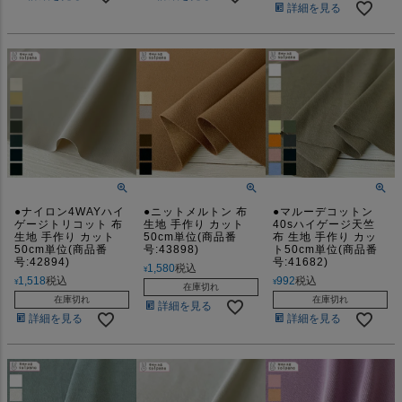
詳細を見る
●ナイロン4WAYハイ
●ニットメルトン 布
●マルーデコットン
ゲージトリコット 布
生地 手作り カット
40sハイゲージ天竺
生地 手作り カット
50cm単位(商品番
布 生地 手作り カッ
50cm単位(商品番
号:43898)
ト50cm単位(商品番
号:42894)
号:41682)
1,580
税込
¥
1,518
税込
992
税込
¥
¥
在庫切れ
在庫切れ
在庫切れ
詳細を見る
詳細を見る
詳細を見る