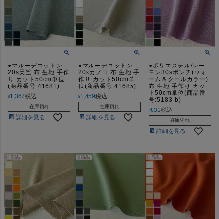
●マルーデコットン
●マルーデコットン
●ポリエステル/レー
20s天竺 布 生地 手作
20sカノコ 布 生地 手
ヨン30sポンチ(ウォ
り カット50cm単位
作り カット50cm単
ーム＆クールカラー)
(商品番号:41681)
位(商品番号:41685)
布 生地 手作り カッ
ト50cm単位(商品番
1,367
税込
1,459
税込
¥
¥
号:5183-b)
在庫切れ
在庫切れ
831
税込
¥
詳細を見る
詳細を見る
在庫切れ
詳細を見る