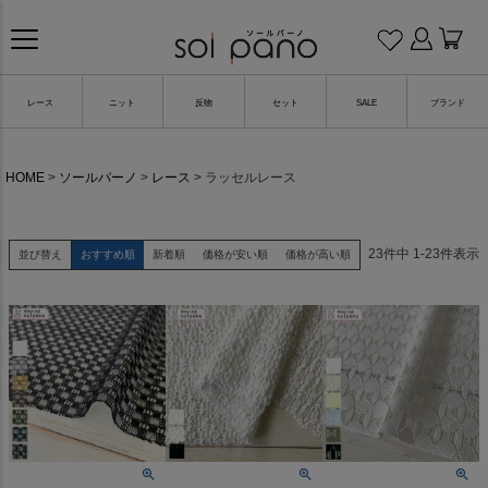
レース
ニット
反物
セット
SALE
ブランド
HOME
ソールパーノ
レース
ラッセルレース
23
件中
1
-
23
件表示
並び替え
おすすめ順
新着順
価格が安い順
価格が高い順