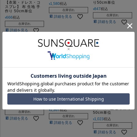
【衣装・ドレス・コ
り50cm単位
1,580
税込
¥
スプレ】 布 生地 手
847
税込
¥
在庫切れ
作り 50cm単位
在庫切れ
詳細を見る
666
税込
¥
詳細を見る
在庫切れ
詳細を見る
●ラッセル幾何ボーダ
●ポリエステル/レー
ーレース 布 生地 手
ヨンラッセルレース
作り 50cm単位
布 ラッセルレース 生
●ポリエステルスクエ
地 手作り 50cm単位
アラッセル 布 ラッセ
831
税込
¥
ルレース 生地 手作り
1,367
税込
¥
在庫切れ
50cm単位
在庫切れ
詳細を見る
1,023
税込
¥
詳細を見る
在庫切れ
詳細を見る