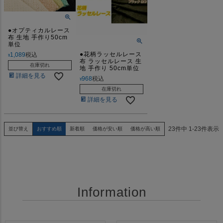
●オプティカルレース
布 生地 手作り50cm
単位
●花柄ラッセルレース
1,089
税込
¥
布 ラッセルレース 生
在庫切れ
地 手作り 50cm単位
詳細を見る
968
税込
¥
在庫切れ
詳細を見る
23
件中
1
-
23
件表示
並び替え
おすすめ順
新着順
価格が安い順
価格が高い順
Information