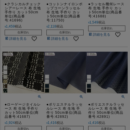
●クラシカルチェック
●コットンナイロンポ
●ラッセル幾何レース
シアーレース 布 生地
ップコーンラッセル
布 生地 手作り カッ
手作り カット50cm
布 生地 手作り カッ
ト50cm単位(商品番
単位(商品番
ト50cm単位(商品番
号:41688)
号:41696)
号:11750)
1,549
税込
¥
1,459
税込
2,118
税込
¥
¥
在庫切れ
在庫切れ
在庫切れ
詳細を見る
詳細を見る
詳細を見る
●ローゲージタイルレ
●ポリエステルラッセ
●ポリエステルラッセ
ース 布 生地 手作り
ルレース 布 生地 手
ルレース 布 生地 手
カット50cm単位(商
作り 50cm単位(商品
作り 50cm単位(商品
品番号:41687)
番号:42892)
番号:42891)
1,924
税込
1,416
税込
1,416
税込
¥
¥
¥
在庫切れ
在庫切れ
在庫切れ