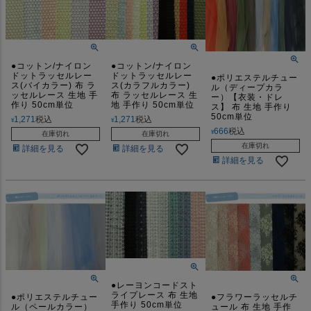
●コットン/ナイロン
●コットン/ナイロン
ドットラッセルレー
ドットラッセルレー
●ポリエステルチュー
ス(バイカラー) 布 ラ
ス(カラフルカラー)
ル（ディープカラ
ッセルレース 生地 手
布 ラッセルレース 生
ー）【衣装・ドレ
作り 50cm単位
地 手作り 50cm単位
ス】 布 生地 手作り
50cm単位
1,271
税込
1,271
税込
¥
¥
666
税込
¥
在庫切れ
在庫切れ
在庫切れ
詳細を見る
詳細を見る
詳細を見る
●レーヨンコードスト
ライプレース 布 生地
●ポリエステルチュー
●フラワーラッセルチ
手作り 50cm単位
ル（ペールカラー）
ュール 布 生地 手作