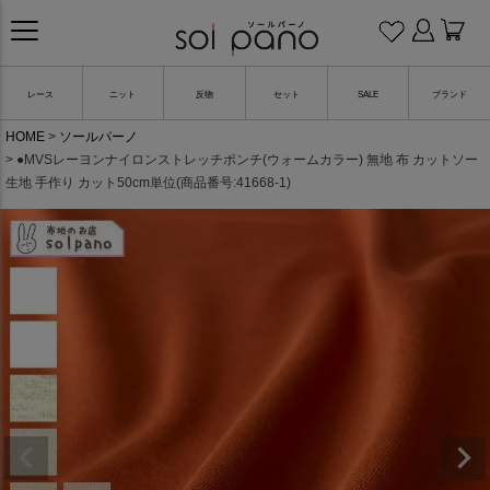
レース
ニット
反物
セット
SALE
ブランド
HOME
ソールパーノ
●MVSレーヨンナイロンストレッチポンチ(ウォームカラー) 無地 布 カットソー
生地 手作り カット50cm単位(商品番号:41668-1)