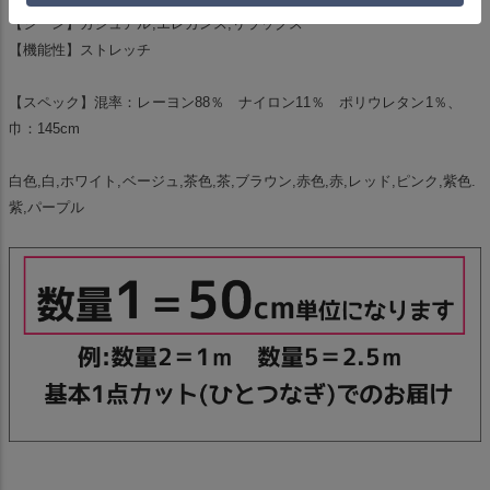
【シーン】カジュアル,エレガンス,リラックス
【機能性】ストレッチ
【スペック】混率：レーヨン88％ ナイロン11％ ポリウレタン1％、
巾：145cm
白色,白,ホワイト,ベージュ,茶色,茶,ブラウン,赤色,赤,レッド,ピンク,紫色.
紫,パープル