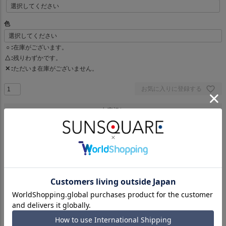
)
(
必
色
須
)
○
在庫がございます。
△
残りわずかです。
✕
ただいま在庫がございません。
お気に入りに登録する
在庫切れ
ピリング(毛玉)の発生を極限まで軽減させた、MVSレーヨン糸を使用した
ニット生地。
毛羽立ちの極めて少ないクリアな表面感が特徴です。
やや薄手で、適度なドレープ感としなやかな風合い、さらに、 レーヨン
の上品な光沢と程よいストレッチ性を持つ素材です。
【アイテム】トップス,ワンピース,スカート,パンツ