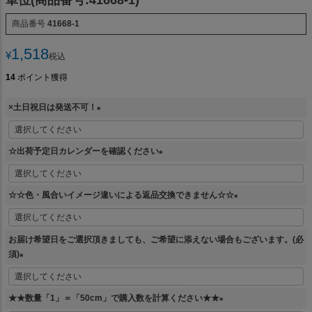
商品番号
41668-1
1,518
¥
税込
14
ポイント獲得
×土日祝日は発送不可！
(
必
☆出荷予定日カレンダーを確認ください
須
)
(
必
☆☆色・風合いイメージ違いによる返品交換できません☆☆
須
)
(
必
お届け希望日をご選択頂きましても、ご希望に添えない場合もございます。(必
須
須)
)
(
必
★★数量「1」＝「50cm」で購入数を計算ください★★
須