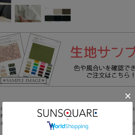
ロン(R)を使用した、吸汗性・速乾性・UVカット性・イージーケア
肉厚寄りで軽く、ドライタッチで肌離れの良い風合いが特徴です。
、ポリウレタン混によるしなやかなストレッチ性が快適な着心地を提供