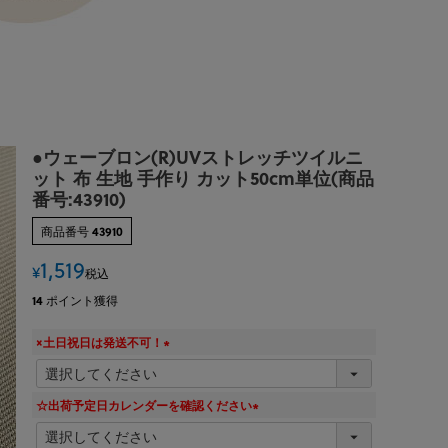
●ウェーブロン(R)UVストレッチツイルニ
ット 布 生地 手作り カット50cm単位(商品
番号:43910)
商品番号
43910
1,519
¥
税込
14
ポイント獲得
×土日祝日は発送不可！
(
必
須
☆出荷予定日カレンダーを確認ください
)
(
必