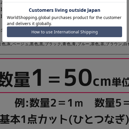
ム】トップス,パンツ
】カジュアル,フォーマル
】ストレッチ,イージーケア,吸水速乾,UV加工
ク】混率：ポリエステル95%,ポリウレタン5%、巾：160cm
灰色,灰,ベージュ,黒色,黒,ブラック,青色,青,ブルー,茶色,茶,ブラウン,白