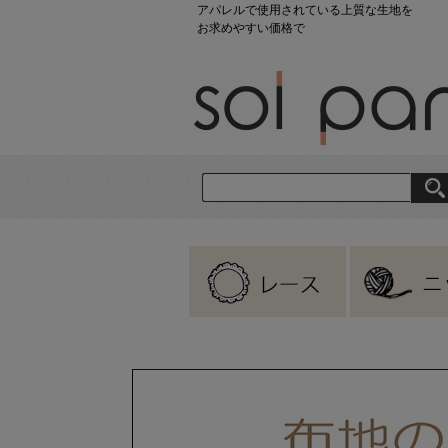
アパレルで使用されている上質な生地を
お求めやすい価格で
刺繍レース
ラッセルレース