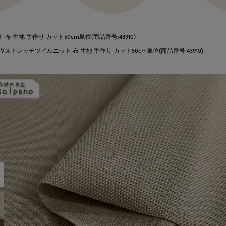
 生地 手作り カット50cm単位(商品番号:43910)
UVストレッチツイルニット 布 生地 手作り カット50cm単位(商品番号:43910)