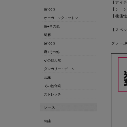
【アイテ
【シーン
綿100％
【機能性
オーガニックコットン
綿+その他
【スペッ
綿麻
グレー,
麻100％
麻+その他
その他天然
ダンガリー・デニム
合繊
その他合繊
ストレッチ
刺繍