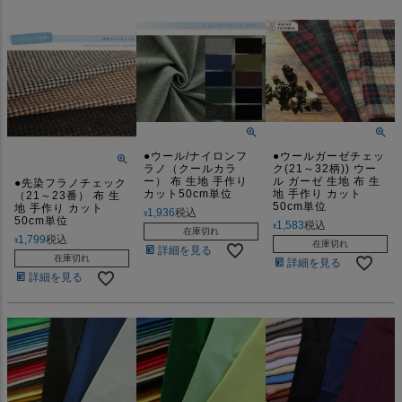
●ウール/ナイロンフ
●ウールガーゼチェッ
ラノ（クールカラ
ク(21～32柄)) ウー
ー） 布 生地 手作り
ル ガーゼ 生地 布 生
●先染フラノチェック
カット50cm単位
地 手作り カット
（21～23番） 布 生
50cm単位
地 手作り カット
1,936
税込
¥
50cm単位
1,583
税込
¥
在庫切れ
1,799
税込
¥
在庫切れ
詳細を見る
在庫切れ
詳細を見る
詳細を見る