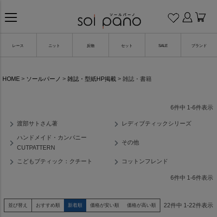
レース
ニット
反物
セット
SALE
ブランド
HOME
ソールパーノ
雑誌・型紙HP掲載
雑誌・書籍
6
件中
1
-
6
件表示
渡部サトさん著
レディブティックシリーズ
ハンドメイド・カンパニー
その他
CUTPATTERN
こどもブティック：クチート
コットンフレンド
6
件中
1
-
6
件表示
22
件中
1
-
22
件表示
並び替え
おすすめ順
新着順
価格が安い順
価格が高い順