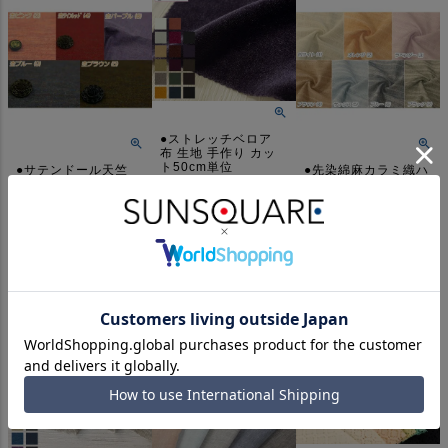
●ストレッチベロア
布 生地 手作り カッ
ト50cm単位
●サテンドール天竺
●先染綿麻カラミ織ハ
布 生地 手作り カッ
ニカムレース調ボー
1,265
税込
¥
ト50cm単位
ダー【コットン】
在庫切れ
【リネン】 布 生地
1,260
税込
¥
手作り カット50cm
詳細を見る
単位
在庫切れ
926
税込
詳細を見る
¥
在庫切れ
詳細を見る