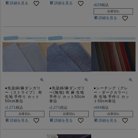
詳細を見る
詳細を見る
629
税込
¥
在庫切れ
詳細を見る
●先染綿/麻ダンガリ
●先染綿/麻ダンガリ
●シーチング（グレ
ー（ストライプ） 布
ー(無地) 布 麻 生地
ー・ダークカラー）
生地 手作り カット
手作り カット50cm
布 生地 手作り カッ
50cm単位
単位
ト50cm単位
1,271
税込
1,271
税込
484
税込
¥
¥
¥
在庫切れ
在庫切れ
在庫切れ
詳細を見る
詳細を見る
詳細を見る