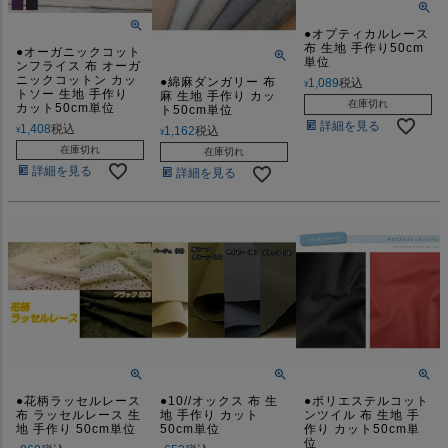
●オプティカルレース
布 生地 手作り50cm
●オーガニックコット
単位
ンフライス 布 オーガ
ニックコットン カッ
●綿麻ダンガリー 布
1,089
税込
¥
トソー 生地 手作り
麻 生地 手作り カッ
在庫切れ
カット50cm単位
ト50cm単位
詳細を見る
1,408
税込
1,162
税込
¥
¥
在庫切れ
在庫切れ
詳細を見る
詳細を見る
●花柄ラッセルレース
●10//オックス 布 生
●ポリエステルコット
布 ラッセルレース 生
地 手作り カット
ンツイル 布 生地 手
地 手作り 50cm単位
50cm単位
作り カット50cm単
位