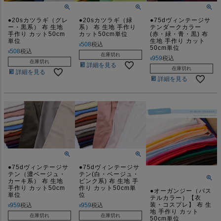
●20sカツラギ（グレ
●20sカツラギ（緑
●75dヴィンテージサ
ー・黒系） 布 生地
系） 布 生地 手作り
テンダークカラー
手作り カット50cm
カット50cm単位
(赤・緑・青・黒) 布
単位
生地 手作り カット
508
税込
¥
50cm単位
508
税込
¥
在庫切れ
959
税込
¥
在庫切れ
詳細を見る
在庫切れ
詳細を見る
詳細を見る
●75dヴィンテージサ
●75dヴィンテージサ
テン（濃ベージュ・
テン(白・ベージュ・
カーキ系） 布 生地
ピンク系) 布 生地 手
手作り カット50cm
作り カット50cm単
●オーガンジー（パス
単位
位
テルカラー）【衣
装・コスプレ】 布 生
959
税込
959
税込
¥
¥
地 手作り カット
在庫切れ
在庫切れ
50cm単位