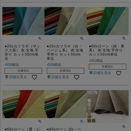
●20sカツラギ（サッ
●20sカツラギ（白・
●60sローン（緑・青
クス系） 布 生地 手
ベージュ系） 布 生地
系） 布 生地 手作り
作り カット50cm単
手作り カット50cm
カット50cm単位
位
単位
581
税込
¥
508
税込
508
税込
¥
¥
在庫切れ
在庫切れ
在庫切れ
詳細を見る
詳細を見る
詳細を見る
●60sローン（黄・ピ
●60sローン (白～ベ