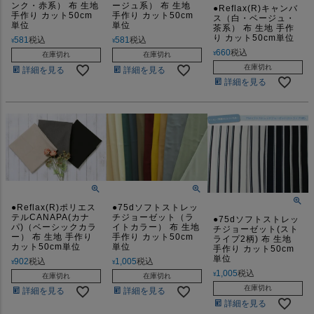
ンク・赤系） 布 生地
ージュ系） 布 生地
●Reflax(R)キャンバ
手作り カット50cm
手作り カット50cm
ス（白・ベージュ・
単位
単位
茶系） 布 生地 手作
り カット50cm単位
581
税込
581
税込
¥
¥
660
税込
¥
在庫切れ
在庫切れ
在庫切れ
詳細を見る
詳細を見る
詳細を見る
●Reflax(R)ポリエス
●75dソフトストレッ
テルCANAPA(カナ
チジョーゼット（ラ
●75dソフトストレッ
パ)（ベーシックカラ
イトカラー） 布 生地
チジョーゼット(スト
ー） 布 生地 手作り
手作り カット50cm
ライプ2柄) 布 生地
カット50cm単位
単位
手作り カット50cm
単位
902
税込
1,005
税込
¥
¥
1,005
税込
¥
在庫切れ
在庫切れ
在庫切れ
詳細を見る
詳細を見る
詳細を見る