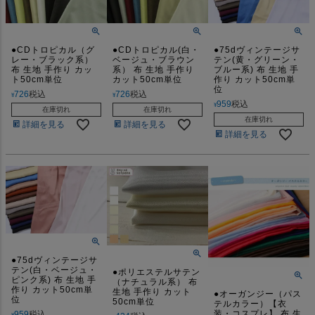
●CDトロピカル（グ
●CDトロピカル(白・
●75dヴィンテージサ
レー・ブラック系）
ベージュ・ブラウン
テン(黄・グリーン・
布 生地 手作り カッ
系） 布 生地 手作り
ブルー系) 布 生地 手
ト50cm単位
カット50cm単位
作り カット50cm単
位
726
税込
726
税込
¥
¥
959
税込
¥
在庫切れ
在庫切れ
在庫切れ
詳細を見る
詳細を見る
詳細を見る
●75dヴィンテージサ
テン(白・ベージュ・
●ポリエステルサテン
ピンク系) 布 生地 手
（ナチュラル系） 布
作り カット50cm単
生地 手作り カット
●オーガンジー（パス
位
50cm単位
テルカラー）【衣
装・コスプレ】 布 生
959
税込
¥