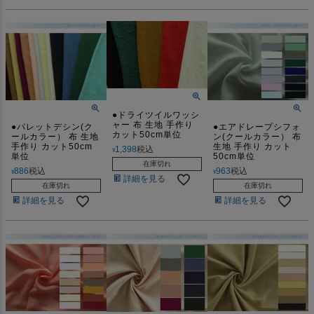
●ドライツイルワッシ
ャー 布 生地 手作り
●パレットデシン(ク
●エアドレープシフォ
カット50cm単位
ールカラー） 布 生地
ン(クールカラー） 布
手作り カット50cm
生地 手作り カット
1,398
税込
¥
単位
50cm単位
在庫切れ
886
税込
963
税込
¥
¥
詳細を見る
在庫切れ
在庫切れ
詳細を見る
詳細を見る