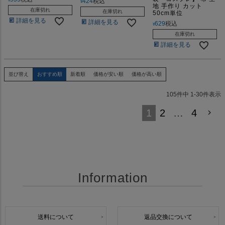
424
税込
¥
地 手作り カット
在庫切れ
在庫切れ
50cm単位
詳細を見る
詳細を見る
629
税込
¥
在庫切れ
詳細を見る
並び替え
おすすめ順
新着順
価格が安い順
価格が高い順
105
件中
1
-
30
件表示
1
2
…
4
Information
送料について
返品交換について