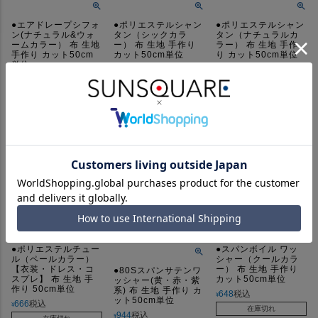
●エアドレープシフォ
●ポリエステルシャン
●ポリエステルシャン
ン(ナチュラル&ウォ
タン（シックカラ
タン（ナチュラルカ
ームカラー） 布 生地
ー） 布 生地 手作り
ラー） 布 生地 手作
手作り カット50cm
カット50cm単位
り カット50cm単位
単位
756
税込
756
税込
¥
¥
963
税込
¥
在庫切れ
在庫切れ
在庫切れ
詳細を見る
詳細を見る
詳細を見る
●ポリエステルチュー
●スパンボイル ワッ
ル（ペールカラー）
シャー（クールカラ
【衣装・ドレス・コ
ー） 布 生地 手作り
●80Sスパンサテンワ
スプレ】 布 生地 手
カット50cm単位
ッシャー(黄・赤・紫
作り 50cm単位
系) 布 生地 手作り カ
648
税込
¥
ット50cm単位
666
税込
¥
在庫切れ
944
税込
¥