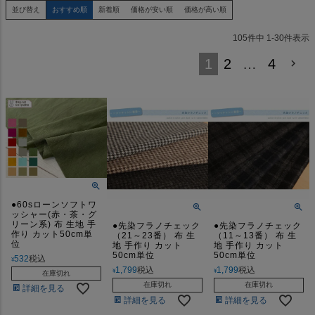
並び替え
おすすめ順
新着順
価格が安い順
価格が高い順
105
件中
1
-
30
件表示
1
2
…
4
●60sローンソフトワ
ッシャー(赤・茶・グ
リーン系) 布 生地 手
●先染フラノチェック
●先染フラノチェック
作り カット50cm単
（21～23番） 布 生
（11～13番） 布 生
位
地 手作り カット
地 手作り カット
50cm単位
50cm単位
532
税込
¥
1,799
税込
1,799
税込
¥
¥
在庫切れ
在庫切れ
在庫切れ
詳細を見る
詳細を見る
詳細を見る