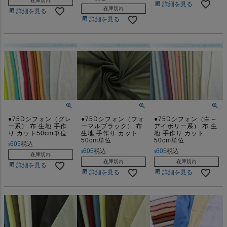
在庫切れ
詳細を見る
在庫切れ
詳細を見る
詳細を見る
●75Dシフォン（グレ
●75Dシフォン（フォ
●75Dシフォン（白～
ー系） 布 生地 手作
ーマルブラック） 布
アイボリー系） 布 生
り カット50cm単位
生地 手作り カット
地 手作り カット
50cm単位
50cm単位
605
税込
¥
605
税込
605
税込
¥
¥
在庫切れ
在庫切れ
在庫切れ
詳細を見る
詳細を見る
詳細を見る