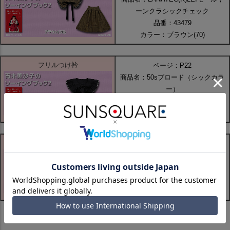
ーンクラシックチェック
品番：43479
カラー：ブラウン(70)
フリルつけ衿
ページ：P22
商品名：50sブロード（シックカラ
ー）
品番：30011-4
カラー：ピュアブラック(500T)
巻きバラリボンクリップ
ページ：P29
商品名：ポリエステルサテン(ピン
ク・パープル系）
品番：41117-c
カラー：ペールピンク(2)