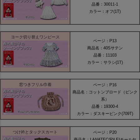
品番：30011-1
カラー：オフ(1T)
ヨーク切り替えワンピース
ページ：P13
商品名：40Sサテン
品番：11103
カラー：サラシ(1T)
窓つきフリル巾着
ページ：P16
商品名：コットンブロード（ピンク
系）
品番：19300-4
カラー：ダスキーピンク(709T)
つけ衿とタックスカート
ページ：P20
商品名：LANATEC(R)LEIモールヤ