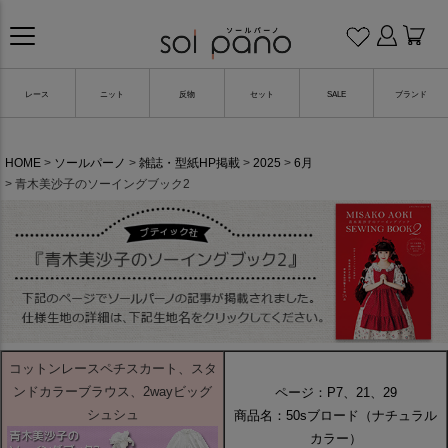
レース
ニット
反物
セット
SALE
ブランド
HOME
ソールパーノ
雑誌・型紙HP掲載
2025
6月
青木美沙子のソーイングブック2
コットンレースペチスカート、スタ
ンドカラーブラウス、2wayビッグ
ページ：P7、21、29
シュシュ
商品名：50sブロード（ナチュラル
カラー）