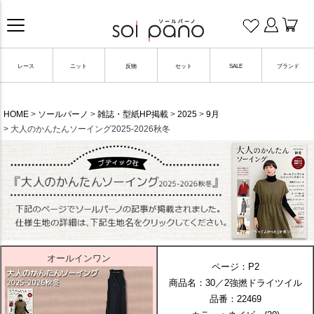
レース
ニット
反物
セット
SALE
ブランド
HOME
ソールパーノ
雑誌・型紙HP掲載
2025
9月
大人のかんたんソーイング2025-2026秋冬
オールインワン
ページ：P2
商品名：30／2強撚ドライツイル
品番：22469