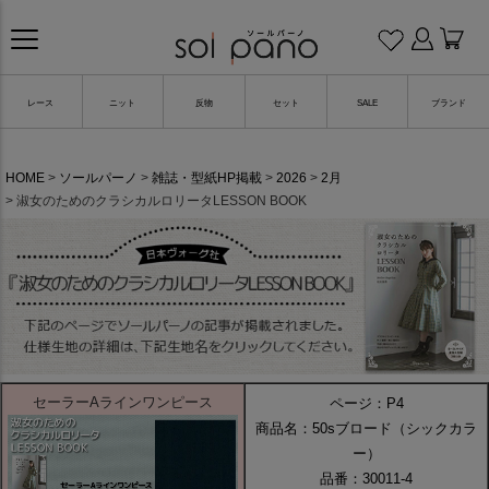
レース
ニット
反物
セット
SALE
ブランド
HOME
ソールパーノ
雑誌・型紙HP掲載
2026
2月
淑女のためのクラシカルロリータLESSON BOOK
セーラーAラインワンピース
ページ：P4
商品名：50sブロード（シックカラ
ー）
品番：30011-4