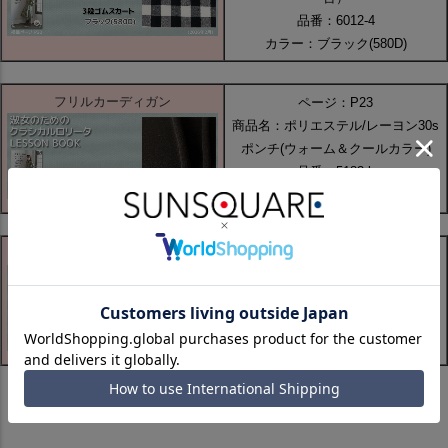
品番：6012-4
カラー：ブラック(580D)
フリルカーディガン
ページ：P23
商品名：ポリエステル/レーヨン30s
ポンチ(ウォーム＆クールカラー)
品番：5183-b
カラー：ブラック(20N)
セーラー半袖パフワンピース
ページ：P24
商品名：ポリエステル/コットン20S
平織ストライプ（大）
品番：6013
カラー：グリーン(340D)