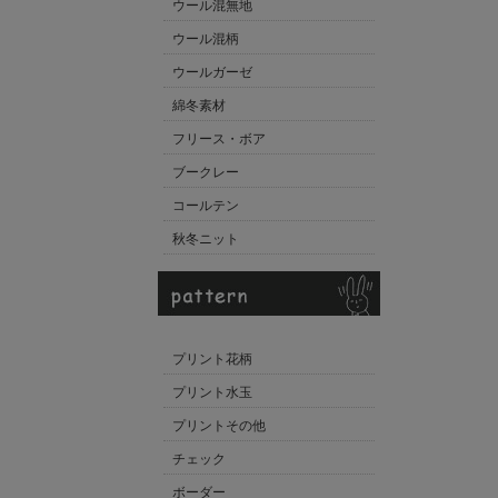
ウール混無地
ウール混柄
ウールガーゼ
綿冬素材
フリース・ボア
ブークレー
コールテン
秋冬ニット
プリント花柄
プリント水玉
プリントその他
チェック
ボーダー