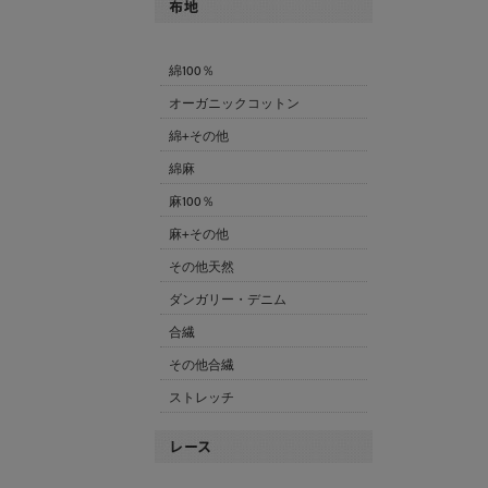
綿100％
オーガニックコットン
綿+その他
綿麻
麻100％
麻+その他
その他天然
ダンガリー・デニム
合繊
その他合繊
ストレッチ