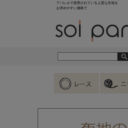
アパレルで使用されている上質な生地を
お求めやすい価格で
刺繍レース
ラッセルレース