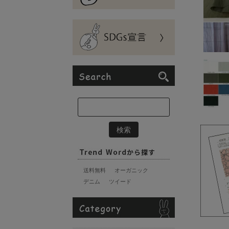
送料無料
オーガニック
デニム
ツイード