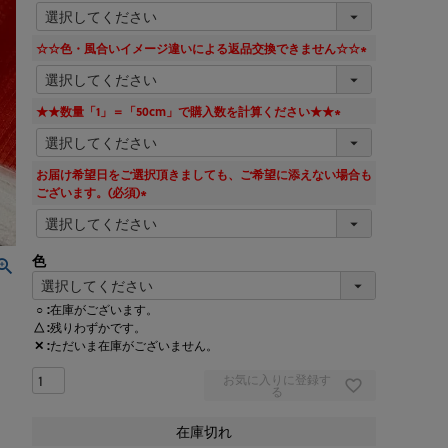
(
必
須
☆☆色・風合いイメージ違いによる返品交換できません☆☆
)
(
必
須
★★数量「1」＝「50cm」で購入数を計算ください★★
)
(
必
須
お届け希望日をご選択頂きましても、ご希望に添えない場合も
)
ございます。(必須)
(
必
須
色
)
○
在庫がございます。
△
残りわずかです。
✕
ただいま在庫がございません。
お気に入りに登録す
る
在庫切れ