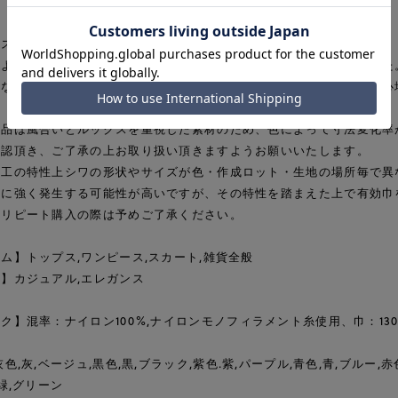
ラスのような透け感が特徴的なナイロンリップストップ。
むような加工を施すことでリラックス感のあるルックスを表現しました
うなハリ感と軽やかさ、ナイロン特有のさらっとしたドライタッチが心
商品は風合いとルックスを重視した素材のため、色によって寸法変化率
確認頂き、ご了承の上お取り扱い頂きますようお願いいたします。
加工の特性上シワの形状やサイズが色・作成ロット・生地の場所毎で異
側に強く発生する可能性が高いですが、その特性を踏まえた上で有効巾
・リピート購入の際は予めご了承ください。
ム】トップス,ワンピース,スカート,雑貨全般
】カジュアル,エレガンス
ク】混率：ナイロン100%,ナイロンモノフィラメント糸使用、巾：130
灰色,灰,ベージュ,黒色,黒,ブラック,紫色.紫,パープル,青色,青,ブルー,赤
,緑,グリーン