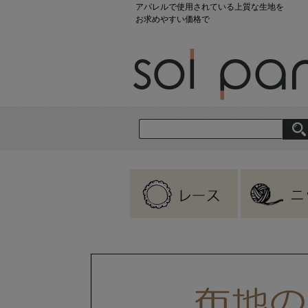
アパレルで使用されている上質な生地を
お求めやすい価格で
刺繍レース
ラッセルレース