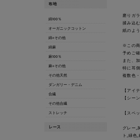
磨りガ
綿100％
揉み込
オーガニックコットン
紙のよ
綿+その他
※この
綿麻
予めご
麻100％
また、
麻+その他
特に耳
その他天然
複数色
ダンガリー・デニム
【アイテ
合繊
【シーン
その他合繊
ストレッチ
【スペッ
グレー,
ト,緑色