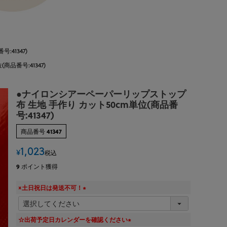
41347)
品番号:41347)
●ナイロンシアーペーパーリップストップ
布 生地 手作り カット50cm単位(商品番
号:41347)
商品番号
41347
1,023
¥
税込
9
ポイント獲得
×土日祝日は発送不可！
(
必
須
☆出荷予定日カレンダーを確認ください
)