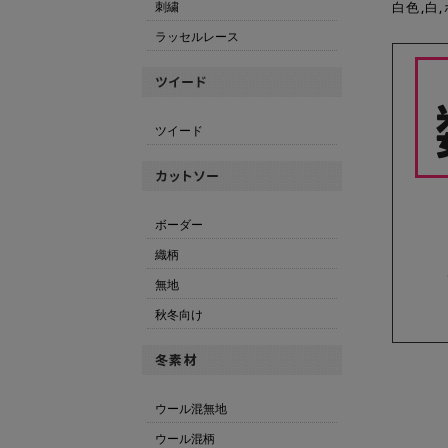
刺繍
白色,白
ラッセルレース
ツイード
ボーダー
織柄
無地
秋冬向け
ウール混無地
ウール混柄