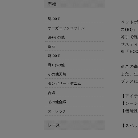
綿100％
ペットボ
オーガニックコットン
ス(R)
薄手で
綿+その他
サステ
綿麻
※「EC
麻100％
麻+その他
※この
また、
その他天然
プレスに
ダンガリー・デニム
合繊
【アイテ
その他合繊
【シー
【機能性
ストレッチ
【スペッ