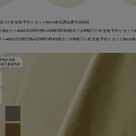
タWR(C０) 布 生地 手作り カット50cm単位(商品番号:52353)
り感あり
●50d ECOPET(R)×COMFORTAS(R)タフタWR(C０) 布 生地 手作り カット
手
●50d ECOPET(R)×COMFORTAS(R)タフタWR(C０) 布 生地 手作り カット50cm単