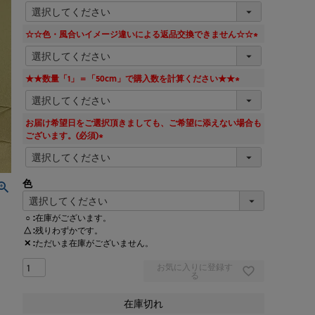
(
必
須
☆☆色・風合いイメージ違いによる返品交換できません☆☆
)
(
必
須
★★数量「1」＝「50cm」で購入数を計算ください★★
)
(
必
須
お届け希望日をご選択頂きましても、ご希望に添えない場合も
)
ございます。(必須)
(
必
須
色
)
○
在庫がございます。
△
残りわずかです。
✕
ただいま在庫がございません。
お気に入りに登録す
る
在庫切れ