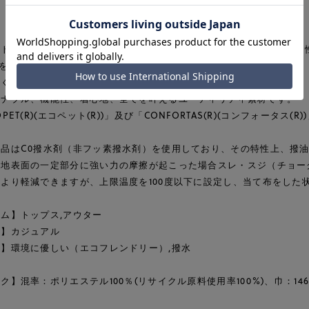
トルや繊維屑などが原料の「ECOPET(R)(エコペット(R))」と、 撥水
)」を組み合わせたタフタ。
軽く、マットなルックスとしなやかなでソフトな風合いが特徴。
ィナブル、機能性、着心地、全てを叶えるユーティリティ素材です。
OPET(R)(エコペット(R))」及び「CONFORTAS(R)(コンフォータ
商品はC0撥水剤（非フッ素撥水剤）を使用しており、その特性上、撥
生地表面の一定部分に強い力の摩擦が起こった場合スレ・スジ（チョー
より軽減できますが、上限温度を100度以下に設定し、当て布をした
ム】トップス,アウター
ン】カジュアル
】環境に優しい（エコフレンドリー）,撥水
ク】混率：ポリエステル100％(リサイクル原料使用率100%)、巾：146