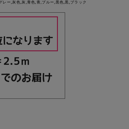
グレー,灰色,灰,青色,青,ブルー,黒色,黒,ブラック