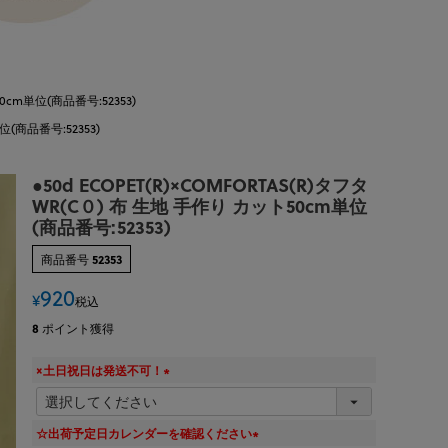
50cm単位(商品番号:52353)
位(商品番号:52353)
●50d ECOPET(R)×COMFORTAS(R)タフタ
WR(C０) 布 生地 手作り カット50cm単位
(商品番号:52353)
商品番号
52353
920
¥
税込
8
ポイント獲得
×土日祝日は発送不可！
(
必
須
☆出荷予定日カレンダーを確認ください
)