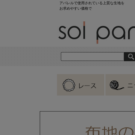
アパレルで使用されている上質な生地を
お求めやすい価格で
刺繍レース
ラッセルレース