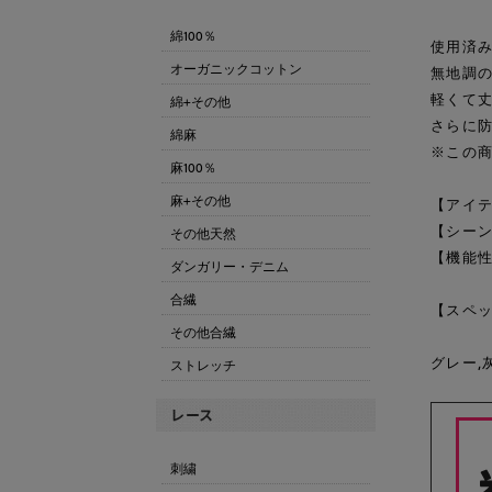
綿100％
使用済み
オーガニックコットン
無地調
軽くて丈
綿+その他
さらに
綿麻
※この商
麻100％
麻+その他
【アイテ
【シー
その他天然
【機能性
ダンガリー・デニム
合繊
【スペッ
その他合繊
グレー,
ストレッチ
刺繍