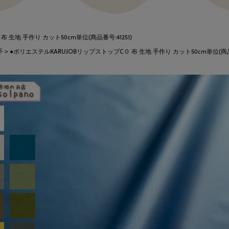
 生地 手作り カット50cm単位(商品番号:41251)
手
●ポリエステルKARUJOBリップストップC０ 布 生地 手作り カット50cm単位(商品番