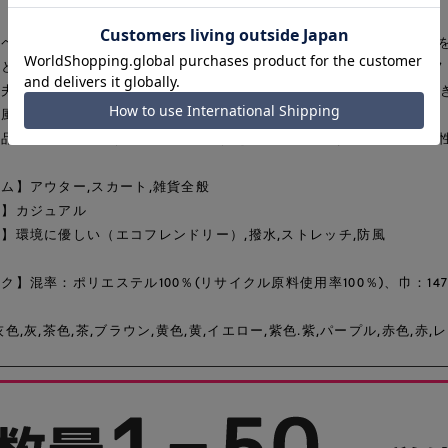
ペットボトルなどを原料としたリサイクル率100％のポリエステル糸
のとても細かいリップストップと程よい光沢感のあるルックスで、ソフ
夫なKARUJOBシリーズは、20デニールという超細番手ながら引き
防風性を持った高機能性が特長です。
品は、C0撥水剤（非フッ素撥水剤）を使用しています。C0撥水の特
ム】アウター,スカート,雑貨全般
ン】カジュアル
】環境に優しい（エコフレンドリー）,撥水,ストレッチ,防風
ク】混率：ポリエステル100％(リサイクル原料使用率100％)、巾：147
灰色,灰,茶色,茶,ブラウン,黄色,黄,イエロー,紫色.紫,パープル,赤色,赤,