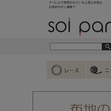
アパレルで使用されている上質な生地を
お求めやすい価格で
刺繍レース
ラッセルレース