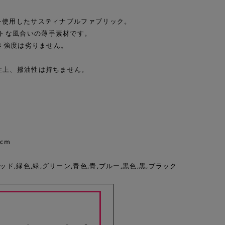
を使用したサスティナブルファブリック。
トな風合いの薄手素材です。
裂き強度は劣りません。
性上、撥油性は持ちません。
cm
レッド,緑色,緑,グリーン,青色,青,ブルー,黒色,黒,ブラック