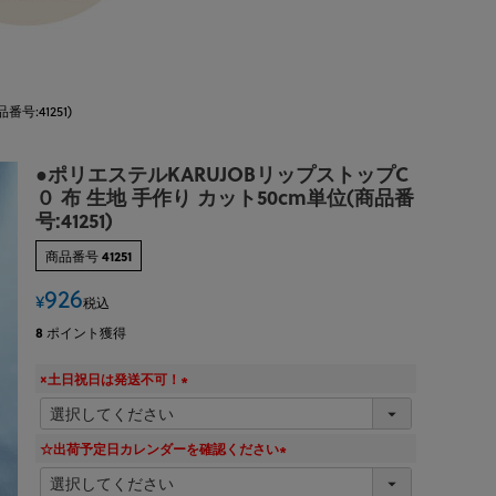
号:41251)
●ポリエステルKARUJOBリップストップC
０ 布 生地 手作り カット50cm単位(商品番
号:41251)
商品番号
41251
926
¥
税込
8
ポイント獲得
×土日祝日は発送不可！
(
必
須
☆出荷予定日カレンダーを確認ください
)
(
必