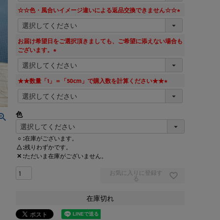
須
☆☆色・風合いイメージ違いによる返品交換できません☆☆
)
(
必
須
お届け希望日をご選択頂きましても、ご希望に添えない場合も
)
ございます。
(
必
須
★★数量「1」＝「50cm」で購入数を計算ください★★
)
(
必
須
色
)
○
在庫がございます。
△
残りわずかです。
✕
ただいま在庫がございません。
お気に入りに登録す
る
在庫切れ