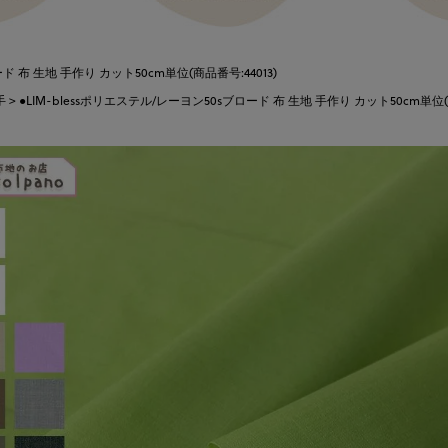
ド 布 生地 手作り カット50cm単位(商品番号:44013)
手
●LIM-blessポリエステル/レーヨン50sブロード 布 生地 手作り カット50cm単位(商