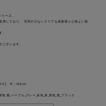
)シリーズ。
使用しており、 毛羽の少ないクリアな表面感と心地よい肌
す。
がございます。
)、巾：142cm
紫色.紫,パープル,グレー,灰色,灰,黒色,黒,ブラック