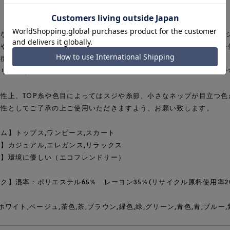
な風合いでキレイなシルエットを表現できるLIM-bless(リンブレス
しやすいポリエステルと滑らかなレーヨンのサイロコンパクトヤーンを
特徴のブロード。
ィリティな側面を持ち、快適に心地よく軽快に過ごせるやや薄手素材で
性上、TOP糸や色目によってはスジや糸節、小さなネップが目立つ色
特性としてご了承の上ご使用いただきますよう、お願い致します。
ム】トップス,ワンピース,スカート
】カジュアル,エレガンス,リラックス
性】環境に優しい（エコフレンドリー）
ク】混率：ポリエステル65％ レーヨン35％(リサイクル原料使用率20％
,ホワイト,ベージュ,茶色,茶,ブラウン,緑色,緑,グリーン,青色,青,ブルー,