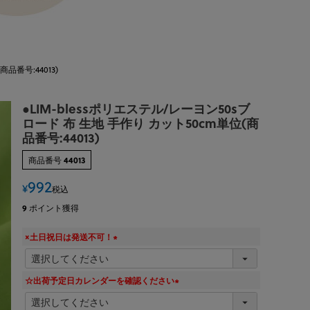
品番号:44013)
●LIM-blessポリエステル/レーヨン50sブ
ロード 布 生地 手作り カット50cm単位(商
品番号:44013)
商品番号
44013
992
¥
税込
9
ポイント獲得
×土日祝日は発送不可！
(
必
須
☆出荷予定日カレンダーを確認ください
)
(
必