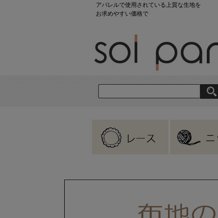
アパレルで使用されている上質な生地を
お求めやすい価格で
刺繍レース
ラッセルレース