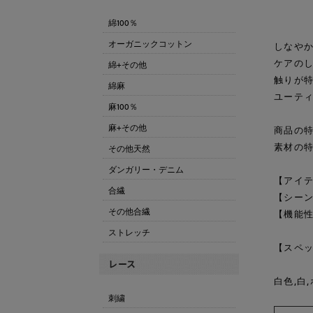
綿100％
オーガニックコットン
しなやか
ケアの
綿+その他
触りが
綿麻
ユーテ
麻100％
麻+その他
商品の特
素材の
その他天然
ダンガリー・デニム
【アイテ
合繊
【シーン
その他合繊
【機能
ストレッチ
【スペッ
白色,白
刺繍