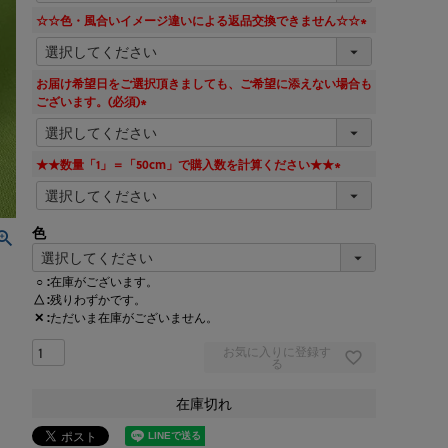
須
☆☆色・風合いイメージ違いによる返品交換できません☆☆
)
(
必
須
お届け希望日をご選択頂きましても、ご希望に添えない場合も
)
ございます。(必須)
(
必
須
★★数量「1」＝「50cm」で購入数を計算ください★★
)
(
必
須
色
)
○
在庫がございます。
△
残りわずかです。
✕
ただいま在庫がございません。
お気に入りに登録す
る
在庫切れ