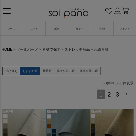
レース
ニット
反物
セット
SALE
ブランド
HOME
ソールパーノ
素材で探す
ストレッチ商品
合繊素材
並び替え
おすすめ順
新着順
価格が安い順
価格が高い順
63
件中
1
-
30
件表示
1
2
3