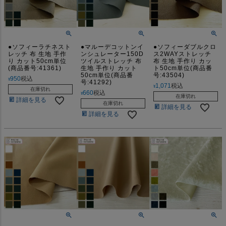
●ソフィーラチネスト
●マルーデコットンイ
●ソフィーダブルクロ
レッチ 布 生地 手作
ンシュレーター150D
ス2WAYストレッチ
り カット50cm単位
ツイルストレッチ 布
布 生地 手作り カッ
(商品番号:41361)
生地 手作り カット
ト50cm単位(商品番
50cm単位(商品番
号:43504)
950
税込
¥
号:41292)
1,071
税込
¥
在庫切れ
660
税込
¥
在庫切れ
詳細を見る
在庫切れ
詳細を見る
詳細を見る