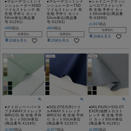
●マルーデコットンイ
●マルーデコットンイ
●シャイニークラッシ
ンシュレーター300D
ンシュレーター75D
ュベロアストレッチ
ツイルストレッチ 布
ツイルストレッチ 布
布 生地 手作り カッ
生地 手作り カット
生地 手作り カット
ト50cm単位(商品番
50cm単位(商品番
50cm単位(商品番
号:43899)
号:41291)
号:41293)
1,047
税込
¥
660
税込
660
税込
¥
¥
在庫切れ
在庫切れ
在庫切れ
詳細を見る
詳細を見る
詳細を見る
●ナイロンペーパータ
●SOLOTEX(R)ツイ
●MILPA(R)×SOLOT
フタ4WAYストレッチ
ル4WAYストレッチ
EX(R)強撚トロスト
WR(C0) 布 生地 手作
WR(C0) 布 生地 手作
レッチ 布 生地 手作
り カット50cm単位
り カット50cm単位
り カット50cm単位
(商品番号:41345)
(商品番号:52357)
(商品番号:41281)
1,404
税込
1,077
税込
1,085
税込
¥
¥
¥