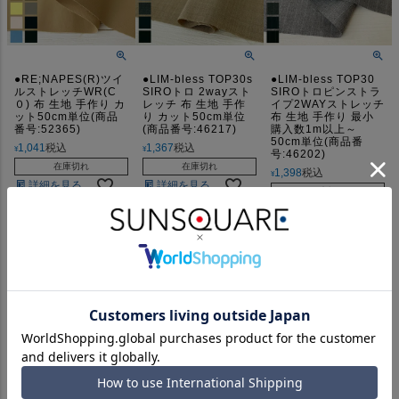
●RE;NAPES(R)ツイ
●LIM-bless TOP30s
●LIM-bless TOP30
ルストレッチWR(C
SIROトロ 2wayスト
SIROトロピンストラ
０) 布 生地 手作り カ
レッチ 布 生地 手作
イプ2WAYストレッチ
ット50cm単位(商品
り カット50cm単位
布 生地 手作り 最小
番号:52365)
(商品番号:46217)
購入数1m以上～
50cm単位(商品番
1,041
税込
1,367
税込
¥
¥
号:46202)
在庫切れ
在庫切れ
1,398
税込
¥
詳細を見る
詳細を見る
在庫切れ
詳細を見る