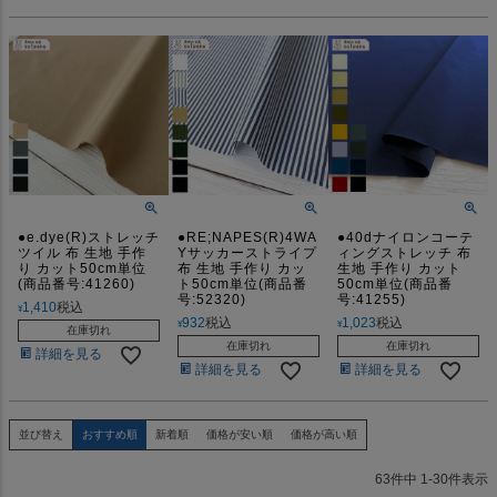
●e.dye(R)ストレッチ
●RE;NAPES(R)4WA
●40dナイロンコーテ
ツイル 布 生地 手作
Yサッカーストライプ
ィングストレッチ 布
り カット50cm単位
布 生地 手作り カッ
生地 手作り カット
(商品番号:41260)
ト50cm単位(商品番
50cm単位(商品番
号:52320)
号:41255)
1,410
税込
¥
932
税込
1,023
税込
¥
¥
在庫切れ
在庫切れ
在庫切れ
詳細を見る
詳細を見る
詳細を見る
並び替え
おすすめ順
新着順
価格が安い順
価格が高い順
63
件中
1
-
30
件表示