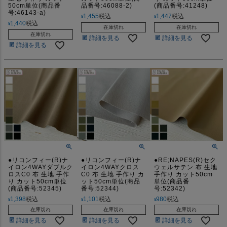
50cm単位(商品番
品番号:46088-2)
(商品番号:41248)
号:46143-a)
1,455
税込
1,447
税込
¥
¥
1,440
税込
¥
在庫切れ
在庫切れ
在庫切れ
詳細を見る
詳細を見る
詳細を見る
●リコンフィー(R)ナ
●リコンフィー(R)ナ
●RE;NAPES(R)セク
イロン4WAYダブルク
イロン4WAYクロス
ウェルサテン 布 生地
ロスC0 布 生地 手作
C0 布 生地 手作り カ
手作り カット50cm
り カット50cm単位
ット50cm単位(商品
単位(商品番
(商品番号:52345)
番号:52344)
号:52342)
1,398
税込
1,101
税込
980
税込
¥
¥
¥
在庫切れ
在庫切れ
在庫切れ
詳細を見る
詳細を見る
詳細を見る