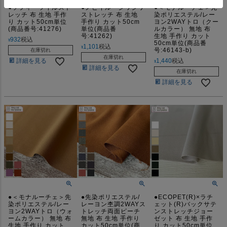
●ソフィーツイルスト
●ノビイル・シワシワ
●＜モナルーチェ＞先
レッチ 布 生地 手作
ストレッチ 布 生地
染ポリエステル/レー
り カット50cm単位
手作り カット50cm
ヨン2WAYトロ（クー
(商品番号:41276)
単位(商品番
ルカラー） 無地 布
号:41262)
生地 手作り カット
932
税込
¥
50cm単位(商品番
1,101
税込
¥
号:46143-b)
在庫切れ
在庫切れ
1,440
税込
詳細を見る
¥
詳細を見る
在庫切れ
詳細を見る
●＜モナルーチェ＞先
●先染ポリエステル/
●ECOPET(R)×ラチ
染ポリエステル/レー
レーヨン杢調2WAYス
ェット(R)バックサテ
ヨン2WAYトロ（ウォ
トレッチ両面ピーチ
ンストレッチジョー
ームカラー） 無地 布
無地 布 生地 手作り
ゼット 布 生地 手作
生地 手作り カット
カット50cm単位(商
り カット50cm単位