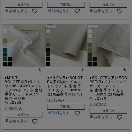
在庫切れ
在庫切れ
在庫切れ
詳細を見る
詳細を見る
詳細を見る
●MULTI
●MILPA(R)×SOLOT
●SOLOTEX(R)×ECO
SOLOTEX(R)ライト
EX(R)強撚ツイルス
PET(R)ブリージング
ウェザー4WAYストレ
トレッチ 布 生地 手
サッカーストレッチ
ッチWR(C０) 布 生地
作り カット50cm単
布 生地 手作り カッ
手作り カット50cm
位(商品番号:41278)
ト50cm単位(商品番
単位(商品番
号:52370)
1,549
税込
¥
号:52358)
1,082
税込
¥
在庫切れ
1,084
税込
¥
在庫切れ
詳細を見る
在庫切れ
詳細を見る
詳細を見る