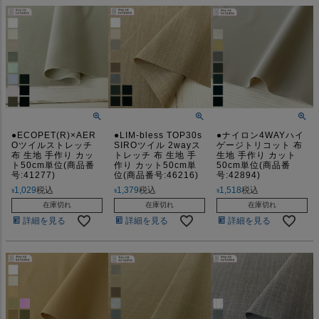
●ECOPET(R)×AER
●LIM-bless TOP30s
●ナイロン4WAYハイ
Oツイルストレッチ
SIROツイル 2wayス
ゲージトリコット 布
布 生地 手作り カッ
トレッチ 布 生地 手
生地 手作り カット
ト50cm単位(商品番
作り カット50cm単
50cm単位(商品番
号:41277)
位(商品番号:46216)
号:42894)
1,029
税込
1,379
税込
1,518
税込
¥
¥
¥
在庫切れ
在庫切れ
在庫切れ
詳細を見る
詳細を見る
詳細を見る