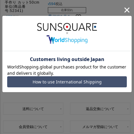
手作り カット50cm
594
税込
¥
単位(商品番
在庫切れ
号:52341)
詳細を見る
957
税込
¥
在庫切れ
詳細を見る
5
件中
1
-
5
件表示
並び替え
おすすめ順
新着順
価格が安い順
価格が高い順
Information
送料について
返品交換について
会員登録について
メルマガ登録について