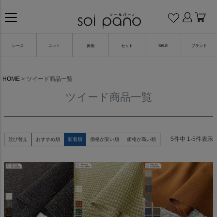
レース
ニット
反物
セット
SALE
ブランド
HOME
ツイード商品一覧
ツイード商品一覧
5
件中
1
-
5
件表示
並び替え
おすすめ順
新着順
価格が安い順
価格が高い順