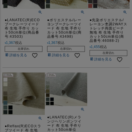
●LANATEC(R)ECO
●ポリエステル/レー
●先染ポリエステル/
ブークレーツイード
ヨンブークレーツイ
レーヨン杢調2WAYス
布 生地 手作り カッ
ード 布 生地 手作り
トレッチ両面ピーチ
ト50cm単位(商品番
カット50cm単位(商
無地 布 生地 手作り
号:43503)
品番号:43498)
カット50cm単位(商
品番号:46088-2)
1,367
税込
1,367
税込
¥
¥
1,455
税込
¥
在庫切れ
在庫切れ
在庫切れ
詳細を見る
詳細を見る
詳細を見る
●LANATEC(R)メラ
ンジヘリンボンツイ
ード 布 生地 手作り
●Reflax(R)ECOスラ
カット50cm単位
ブツイード 布 生地