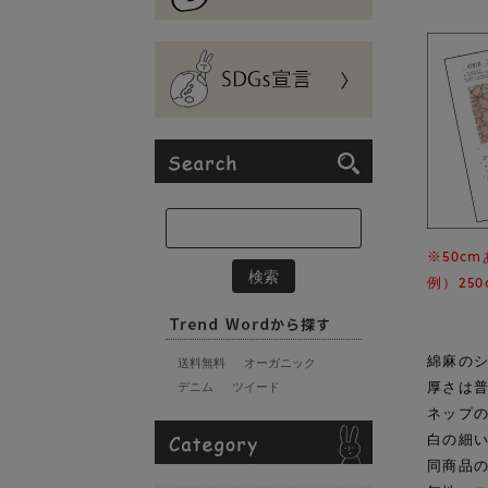
※50c
例）25
綿麻の
送料無料
オーガニック
厚さは
デニム
ツイード
ネップ
白の細
同商品