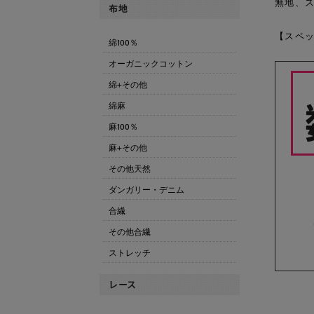
無地
、
【スペッ
綿100％
オーガニックコットン
綿+その他
綿麻
麻100％
麻+その他
その他天然
ダンガリー・デニム
合繊
その他合繊
ストレッチ