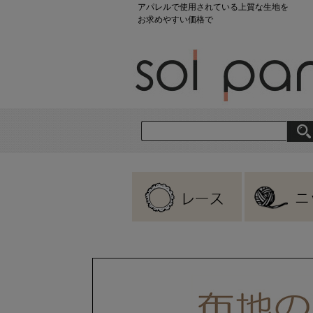
アパレルで使用されている上質な生地を
お求めやすい価格で
刺繍レース
ラッセルレース