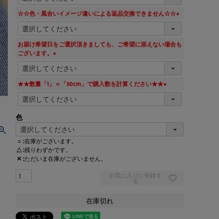
必
須
☆☆色・風合いイメージ違いによる返品交換できません☆☆
)
(
必
須
お届け希望日をご選択頂きましても、ご希望に添えない場合も
)
ございます。
(
必
須
★★数量「1」＝「50cm」で購入数を計算ください★★
)
(
必
須
色
)
○
在庫がございます。
△
残りわずかです。
✕
ただいま在庫がございません。
お気に入りに登録す
る
在庫切れ