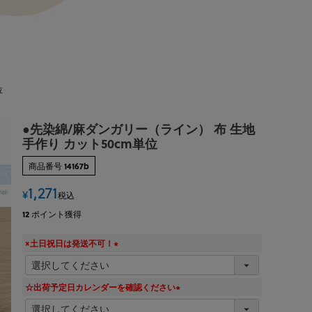
位
●先染綿/麻ダンガリー（ライン） 布 生地
手作り カット50cm単位
商品番号
14167b
1,271
¥
税込
12
ポイント獲得
×土日祝日は発送不可！
(
必
須
☆出荷予定日カレンダーを確認ください
)
(