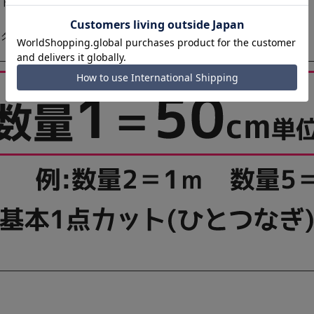
ストライプ
も展開中
ク】コットン70% 麻30% 巾：140cm